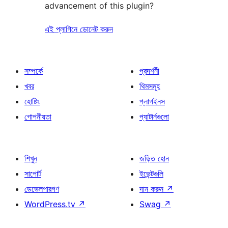
advancement of this plugin?
এই প্লাগিনে ডোনেট করুন
সম্পর্কে
প্রদর্শনী
খবর
থিমসমূহ
হোষ্টিং
প্লাগইনস
গোপনীয়তা
প্যাটার্নগুলো
শিখুন
জড়িত হোন
সাপোর্ট
ইভেন্টগুলি
ডেভেলপারগণ
দান করুন
↗
WordPress.tv
↗
Swag
↗