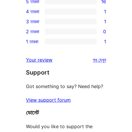
5 তারকা
16
16টি
4 তারকা
1
5-
1টি
3 তারকা
1
স্টার
4-
1টি
2 তারকা
0
রিভিউ
স্টার
3-
0টি
1 তারকা
1
রিভিউ
স্টার
2-
1টি
রিভিউ
স্টার
1-
রিভিউ
Your review
সব
দেখুন
রিভিউ
স্টার
Support
রিভিউ
Got something to say? Need help?
View support forum
ডোনেট
Would you like to support the