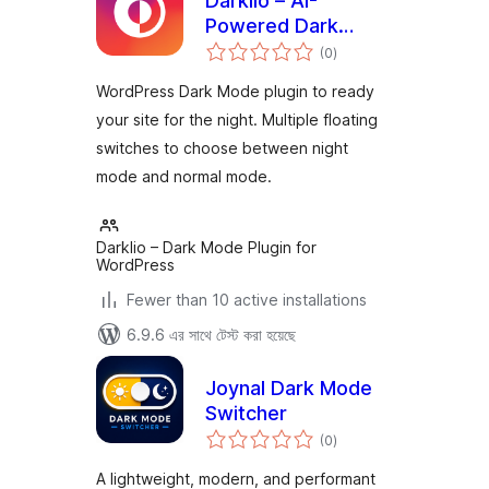
Darklio – AI-
Powered Dark
total
Mode Plugin for
(0
)
ratings
WordPress
WordPress Dark Mode plugin to ready
your site for the night. Multiple floating
switches to choose between night
mode and normal mode.
Darklio – Dark Mode Plugin for
WordPress
Fewer than 10 active installations
6.9.6 এর সাথে টেস্ট করা হয়েছে
Joynal Dark Mode
Switcher
total
(0
)
ratings
A lightweight, modern, and performant