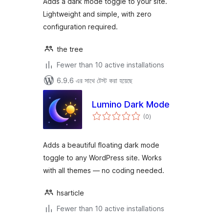
Adds a dark mode toggle to your site.
Lightweight and simple, with zero
configuration required.
the tree
Fewer than 10 active installations
6.9.6 এর সাথে টেস্ট করা হয়েছে
Lumino Dark Mode
total
(0
)
ratings
Adds a beautiful floating dark mode
toggle to any WordPress site. Works
with all themes — no coding needed.
hsarticle
Fewer than 10 active installations