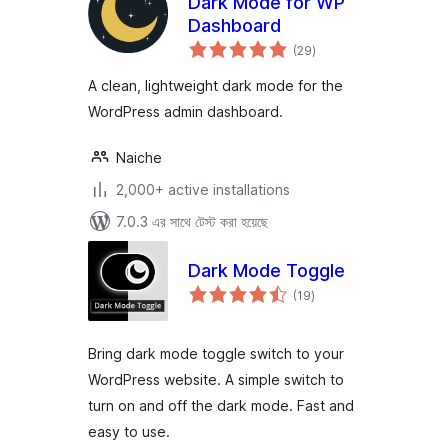
Dark Mode for WP
Dashboard
total
(29
)
ratings
A clean, lightweight dark mode for the
WordPress admin dashboard.
Naiche
2,000+ active installations
7.0.3 এর সাথে টেস্ট করা হয়েছে
Dark Mode Toggle
total
(19
)
ratings
Bring dark mode toggle switch to your
WordPress website. A simple switch to
turn on and off the dark mode. Fast and
easy to use.