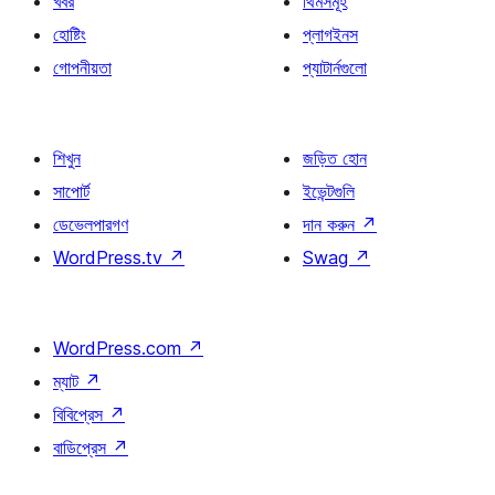
খবর
থিমসমূহ
হোষ্টিং
প্লাগইনস
গোপনীয়তা
প্যাটার্নগুলো
শিখুন
জড়িত হোন
সাপোর্ট
ইভেন্টগুলি
ডেভেলপারগণ
দান করুন
↗
WordPress.tv
↗
Swag
↗
WordPress.com
↗
ম্যাট
↗
বিবিপ্রেস
↗
বাডিপ্রেস
↗