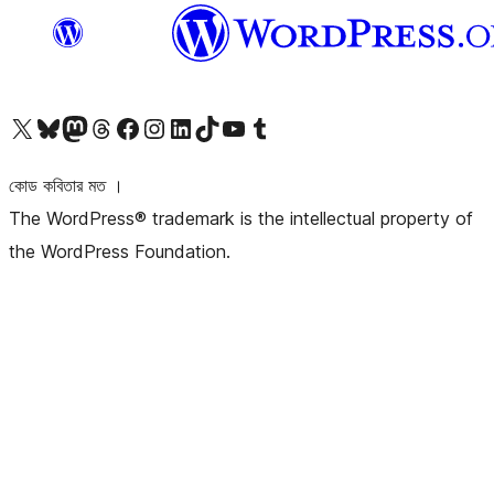
আমাদের X (আগের টুইটার) অ্যাকাউন্টে যান
আমাদের Bluesky অ্যাকাউন্টটি দেখুন
আমাদের মাস্টোডন অ্যাকাউন্টটি দেখুন
আমাদের থ্রেডস অ্যাকাউন্টটি দেখুন
আমাদের ফেসবুক পেজ দেখুন
আমাদের ইন্সটাগ্রাম অ্যাকাউন্ট দেখুন
আমাদের লিঙ্কডইন অ্যাকাউন্টে যান
আমাদের TikTok অ্যাকাউন্টটি দেখুন
আমাদের ইউটিউব চ্যানেলে যান
আমাদের টাম্বলার অ্যাকাউন্ট দেখুন
কোড কবিতার মত ।
The WordPress® trademark is the intellectual property of
the WordPress Foundation.