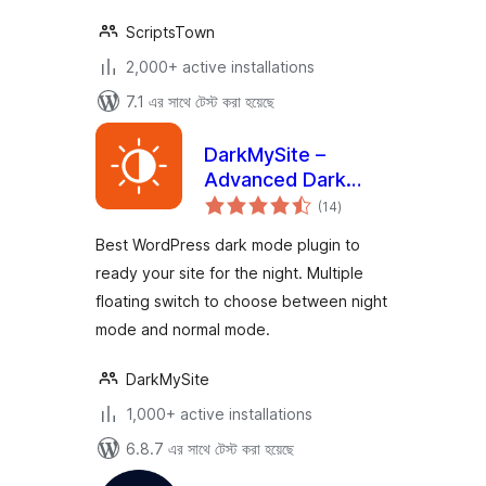
ScriptsTown
2,000+ active installations
7.1 এর সাথে টেস্ট করা হয়েছে
DarkMySite –
Advanced Dark
total
Mode Plugin for
(14
)
ratings
WordPress
Best WordPress dark mode plugin to
ready your site for the night. Multiple
floating switch to choose between night
mode and normal mode.
DarkMySite
1,000+ active installations
6.8.7 এর সাথে টেস্ট করা হয়েছে