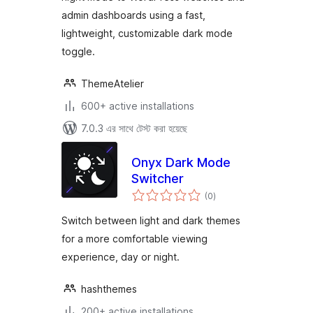
admin dashboards using a fast,
lightweight, customizable dark mode
toggle.
ThemeAtelier
600+ active installations
7.0.3 এর সাথে টেস্ট করা হয়েছে
Onyx Dark Mode
Switcher
total
(0
)
ratings
Switch between light and dark themes
for a more comfortable viewing
experience, day or night.
hashthemes
200+ active installations