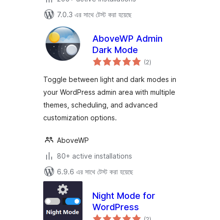
7.0.3 এর সাথে টেস্ট করা হয়েছে
AboveWP Admin
Dark Mode
total
(2
)
ratings
Toggle between light and dark modes in
your WordPress admin area with multiple
themes, scheduling, and advanced
customization options.
AboveWP
80+ active installations
6.9.6 এর সাথে টেস্ট করা হয়েছে
Night Mode for
WordPress
total
(2
)