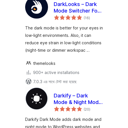
DarkLooks – Dark
Mode Switcher For
total
WordPress
(16
)
ratings
The dark mode is better for your eyes in
low-light environments. Also, it can
reduce eye strain in low-light conditions
(night-time or dimmer workspac …
themelooks
900+ active installations
7.0.3 এর সাথে টেস্ট করা হয়েছে
Darkify – Dark
Mode & Night Mode
total
for Website &
(20
)
ratings
Admin (Dark Theme
Darkify Dark Mode adds dark mode and
Included)
night mode to WordPress websites and