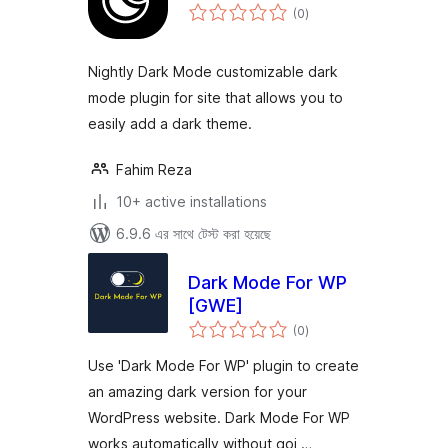
total
(0
)
ratings
Nightly Dark Mode customizable dark
mode plugin for site that allows you to
easily add a dark theme.
Fahim Reza
10+ active installations
6.9.6 এর সাথে টেস্ট করা হয়েছে
Dark Mode For WP
[GWE]
total
(0
)
ratings
Use 'Dark Mode For WP' plugin to create
an amazing dark version for your
WordPress website. Dark Mode For WP
works automatically without goi …