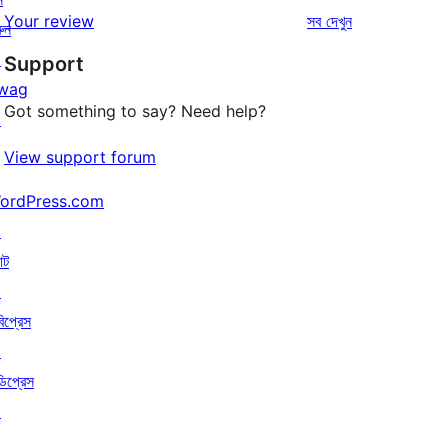
1-
রিভিউ
Your review
সব
দেখুন
রিভিউ
ুন
স্টার
↗
Support
রিভিউ
wag
Got something to say? Need help?
↗
View support forum
ordPress.com
↗
াট
↗
বিপ্রেস
↗
ডিপ্রেস
↗