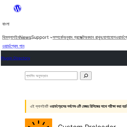
এড়িয়ে
কনটেন্টে
বাংলা
যান
থিম
প্লাগইন
News
Support
সম্পর্কে
অনুবাদ প্রজেক্ট
অবদান রাখুন
যোগাযোগ
ওয়ার্ডপ
ওয়ার্ডপ্রেস পান
Plugin Directory
প্লাগিন
অনুসন্ধান
এই প্লাগইনটি
ওয়ার্ডপ্রেসের সর্বশেষ ৩টি মেজর রিলিজের সাথে পরীক্ষা করা হয়ন