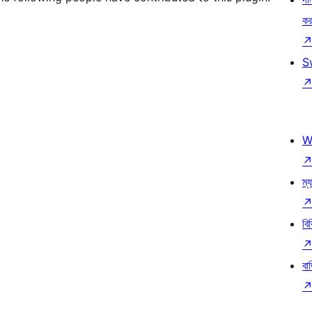
কর
S
W
ম্য
বি
বা