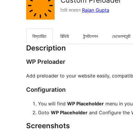
Custom Preloader
তৈরি করেছেন
Rajan Gupta
বিস্তারিত
রিভিউ
ইন্সটলেশন
ডেভেলপমেন্ট
Description
WP Preloader
Add preloader to your website easily, compatib
Configuration
You will find
WP Placeholder
menu in your
Goto
WP Placeholder
and Configure the W
Screenshots