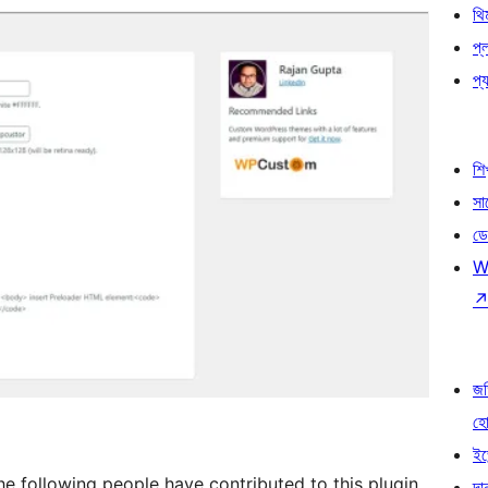
থি
প্
প্য
শি
সা
ডে
W
জড
হ
ইভ
e following people have contributed to this plugin.
দা