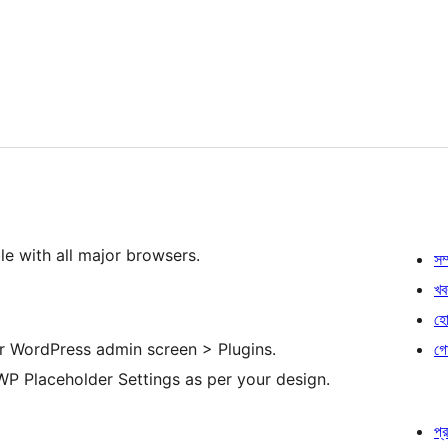
le with all major browsers.
সম্
খব
হোষ
 WordPress admin screen > Plugins.
গো
P Placeholder Settings as per your design.
প্র