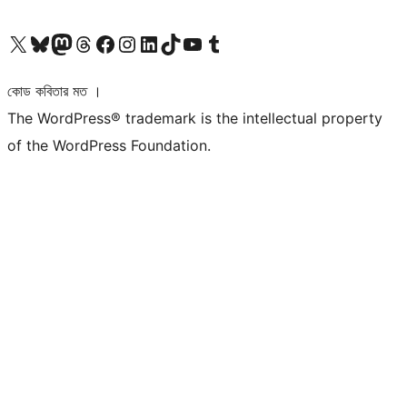
আমাদের X (আগের টুইটার) অ্যাকাউন্টে যান
আমাদের Bluesky অ্যাকাউন্টটি দেখুন
আমাদের মাস্টোডন অ্যাকাউন্টটি দেখুন
আমাদের থ্রেডস অ্যাকাউন্টটি দেখুন
আমাদের ফেসবুক পেজ দেখুন
আমাদের ইন্সটাগ্রাম অ্যাকাউন্ট দেখুন
আমাদের লিঙ্কডইন অ্যাকাউন্টে যান
আমাদের TikTok অ্যাকাউন্টটি দেখুন
আমাদের ইউটিউব চ্যানেলে যান
আমাদের টাম্বলার অ্যাকাউন্ট দেখুন
কোড কবিতার মত ।
The WordPress® trademark is the intellectual property
of the WordPress Foundation.