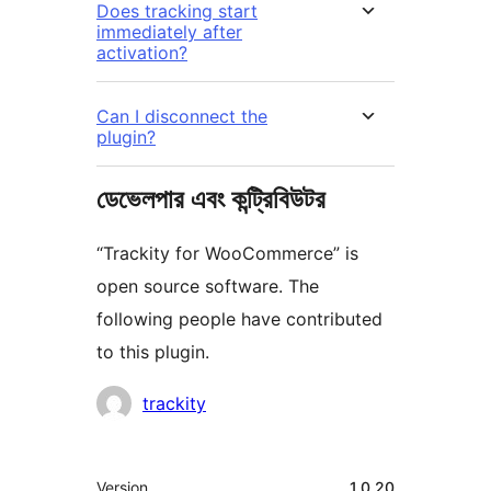
Does tracking start
immediately after
activation?
Can I disconnect the
plugin?
ডেভেলপার এবং কন্ট্রিবিউটর
“Trackity for WooCommerce” is
open source software. The
following people have contributed
to this plugin.
কন্ট্রিবিউটর
trackity
মেটা
Version
1.0.20