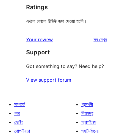
Ratings
এখনো কোনো রিভিউ জমা দেওয়া হয়নি।
রিভিউ
Your review
সব
দেখুন
Support
Got something to say? Need help?
View support forum
সম্পর্কে
প্রদর্শনী
খবর
থিমসমূহ
হোষ্টিং
প্লাগইনস
গোপনীয়তা
প্যাটার্নগুলো