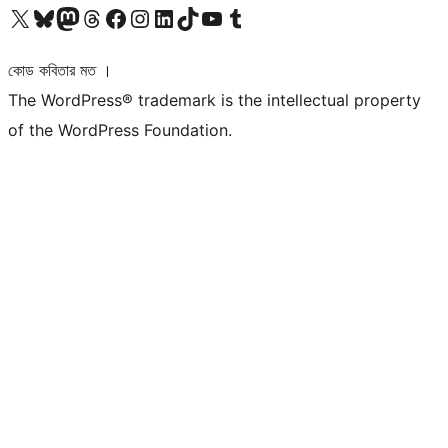
আমাদের X (আগের টুইটার) অ্যাকাউন্টে যান
আমাদের Bluesky অ্যাকাউন্টটি দেখুন
আমাদের মাস্টোডন অ্যাকাউন্টটি দেখুন
আমাদের থ্রেডস অ্যাকাউন্টটি দেখুন
আমাদের ফেসবুক পেজ দেখুন
আমাদের ইন্সটাগ্রাম অ্যাকাউন্ট দেখুন
আমাদের লিঙ্কডইন অ্যাকাউন্টে যান
আমাদের TikTok অ্যাকাউন্টটি দেখুন
আমাদের ইউটিউব চ্যানেলে যান
আমাদের টাম্বলার অ্যাকাউন্ট দেখুন
কোড কবিতার মত ।
The WordPress® trademark is the intellectual property
of the WordPress Foundation.