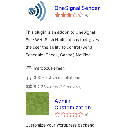
OneSignal Sender
total
(6
)
ratings
This plugin is an addon to OneSignal –
Free Web Push Notifications that gives
the user the ability to control (Send,
Schedule, Check, Cancel) Notifica …
marcbousleiman
300+ active installations
5.2.25 এর সাথে টেস্ট করা হয়েছে
Admin
Customization
total
(0
)
ratings
Customize your Wordpress backend.