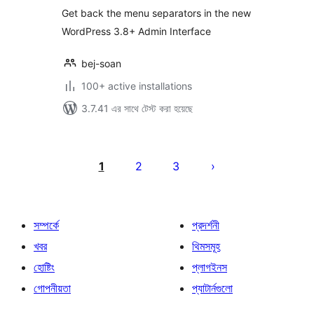
Get back the menu separators in the new
WordPress 3.8+ Admin Interface
bej-soan
100+ active installations
3.7.41 এর সাথে টেস্ট করা হয়েছে
পোস্ট
পেজিনেশন
1
2
3
সম্পর্কে
প্রদর্শনী
খবর
থিমসমূহ
হোষ্টিং
প্লাগইনস
গোপনীয়তা
প্যাটার্নগুলো