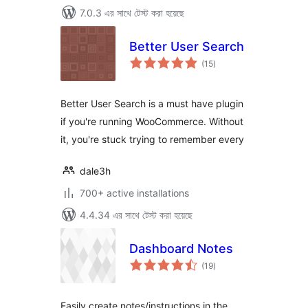
7.0.3 এর সাথে টেস্ট করা হয়েছে
Better User Search
total
(15
)
ratings
Better User Search is a must have plugin
if you're running WooCommerce. Without
it, you're stuck trying to remember every
dale3h
700+ active installations
4.4.34 এর সাথে টেস্ট করা হয়েছে
Dashboard Notes
total
(19
)
ratings
Easily create notes/instructions in the