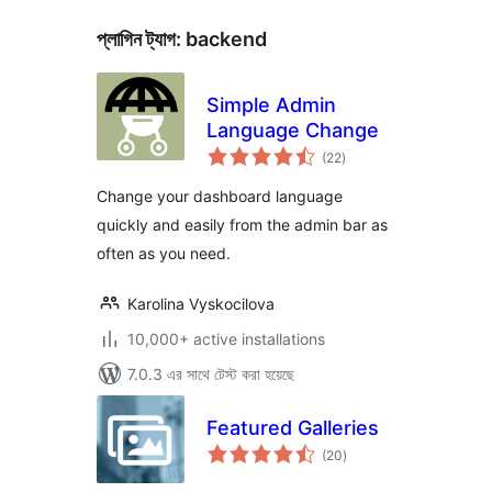
প্লাগিন ট্যাগ:
backend
Simple Admin
Language Change
total
(22
)
ratings
Change your dashboard language
quickly and easily from the admin bar as
often as you need.
Karolina Vyskocilova
10,000+ active installations
7.0.3 এর সাথে টেস্ট করা হয়েছে
Featured Galleries
total
(20
)
ratings