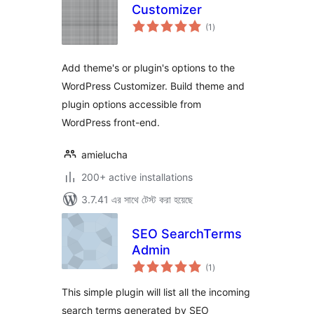
Customizer
total
(1
)
ratings
Add theme's or plugin's options to the
WordPress Customizer. Build theme and
plugin options accessible from
WordPress front-end.
amielucha
200+ active installations
3.7.41 এর সাথে টেস্ট করা হয়েছে
SEO SearchTerms
Admin
total
(1
)
ratings
This simple plugin will list all the incoming
search terms generated by SEO