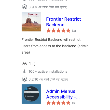
6.9.6 এর সাথে টেস্ট করা হয়েছে
Frontier Restrict
Backend
total
(3
)
ratings
Frontier Restrict Backend will restrict
users from access to the backend (admin
area)
finnj
100+ active installations
6.2.10 এর সাথে টেস্ট করা হয়েছে
Admin Menus
Accessibility –
total
Quickly Search
(6
)
ratings
Admin Menus