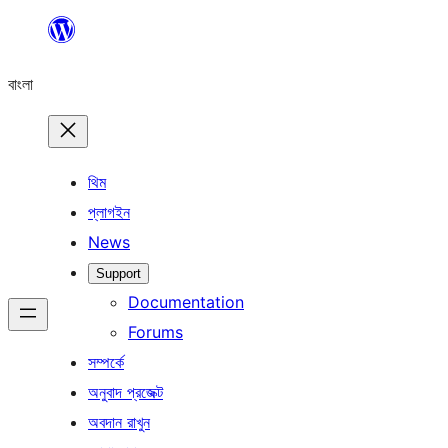
এড়িয়ে
কনটেন্টে
বাংলা
যান
থিম
প্লাগইন
News
Support
Documentation
Forums
সম্পর্কে
অনুবাদ প্রজেক্ট
অবদান রাখুন