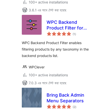
100+ active installations
3.6.1 এর সাথে টেস্ট করা হয়েছে
WPC Backend
Product Filter for
total
WooCommerce
(1
)
ratings
WPC Backend Product Filter enables
filtering products by any taxonomy in the
backend products list.
WPClever
100+ active installations
7.0.3 এর সাথে টেস্ট করা হয়েছে
Bring Back Admin
Menu Separators
total
(2
)
ratings