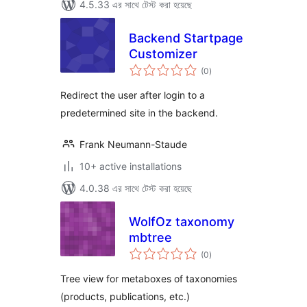
4.5.33 এর সাথে টেস্ট করা হয়েছে
Backend Startpage
Customizer
total
(0
)
ratings
Redirect the user after login to a
predetermined site in the backend.
Frank Neumann-Staude
10+ active installations
4.0.38 এর সাথে টেস্ট করা হয়েছে
WolfOz taxonomy
mbtree
total
(0
)
ratings
Tree view for metaboxes of taxonomies
(products, publications, etc.)