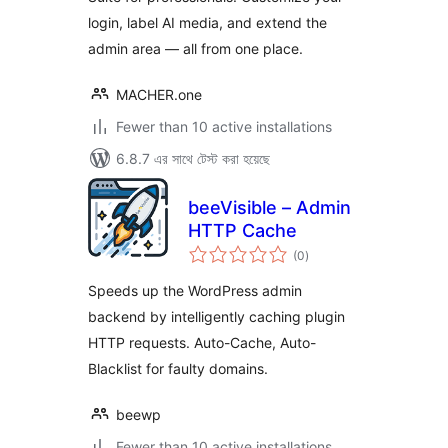
login, label AI media, and extend the
admin area — all from one place.
MACHER.one
Fewer than 10 active installations
6.8.7 এর সাথে টেস্ট করা হয়েছে
beeVisible – Admin
HTTP Cache
total
(0
)
ratings
Speeds up the WordPress admin
backend by intelligently caching plugin
HTTP requests. Auto-Cache, Auto-
Blacklist for faulty domains.
beewp
Fewer than 10 active installations