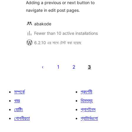
Adding a previous or next button to
navigate in edit post pages.
abakode
Fewer than 10 active installations
6.2.10 এর সাথে টেস্ট করা হয়েছে
পোস্ট
পেজিনেশন
1
2
3
সম্পর্কে
প্রদর্শনী
খবর
থিমসমূহ
হোষ্টিং
প্লাগইনস
গোপনীয়তা
প্যাটার্নগুলো