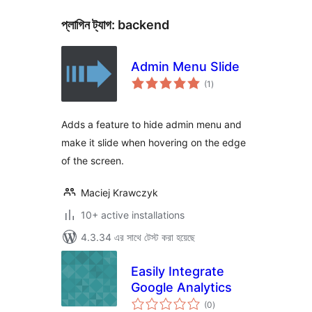
প্লাগিন ট্যাগ:
backend
Admin Menu Slide
total
(1
)
ratings
Adds a feature to hide admin menu and
make it slide when hovering on the edge
of the screen.
Maciej Krawczyk
10+ active installations
4.3.34 এর সাথে টেস্ট করা হয়েছে
Easily Integrate
Google Analytics
total
(0
)
ratings