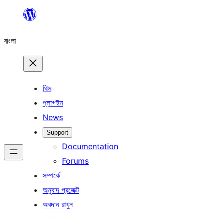
এড়িয়ে
কনটেন্টে
বাংলা
যান
থিম
প্লাগইন
News
Support
Documentation
Forums
সম্পর্কে
অনুবাদ প্রজেক্ট
অবদান রাখুন