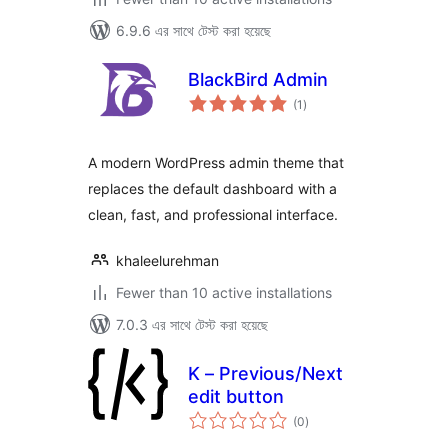
6.9.6 এর সাথে টেস্ট করা হয়েছে
BlackBird Admin
total
(1
)
ratings
A modern WordPress admin theme that
replaces the default dashboard with a
clean, fast, and professional interface.
khaleelurehman
Fewer than 10 active installations
7.0.3 এর সাথে টেস্ট করা হয়েছে
K – Previous/Next
edit button
total
(0
)
ratings