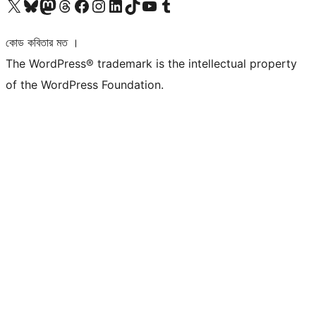
আমাদের X (আগের টুইটার) অ্যাকাউন্টে যান
আমাদের Bluesky অ্যাকাউন্টটি দেখুন
আমাদের মাস্টোডন অ্যাকাউন্টটি দেখুন
আমাদের থ্রেডস অ্যাকাউন্টটি দেখুন
আমাদের ফেসবুক পেজ দেখুন
আমাদের ইন্সটাগ্রাম অ্যাকাউন্ট দেখুন
আমাদের লিঙ্কডইন অ্যাকাউন্টে যান
আমাদের TikTok অ্যাকাউন্টটি দেখুন
আমাদের ইউটিউব চ্যানেলে যান
আমাদের টাম্বলার অ্যাকাউন্ট দেখুন
কোড কবিতার মত ।
The WordPress® trademark is the intellectual property
of the WordPress Foundation.