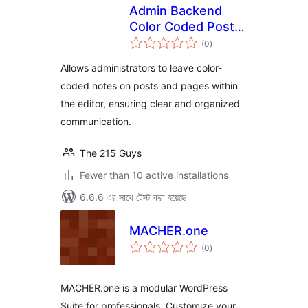
Admin Backend
Color Coded Post
total
Notes
(0
)
ratings
Allows administrators to leave color-
coded notes on posts and pages within
the editor, ensuring clear and organized
communication.
The 215 Guys
Fewer than 10 active installations
6.6.6 এর সাথে টেস্ট করা হয়েছে
MACHER.one
total
(0
)
ratings
MACHER.one is a modular WordPress
Suite for professionals. Customize your