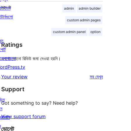
লাগইনস
ট্যাগ
টি
admin
admin builder
াটার্নগুলো
custom admin pages
custom admin panel
option
খুন
Ratings
পোর্ট
ভেলপারগণ
এখনো কোনো রিভিউ জমা দেওয়া হয়নি।
ordPress.tv
↗
রিভিউ
Your review
সব
দেখুন
Support
়িত
Got something to say? Need help?
োন
View support forum
েন্টগুলি
ন
ডোনেট