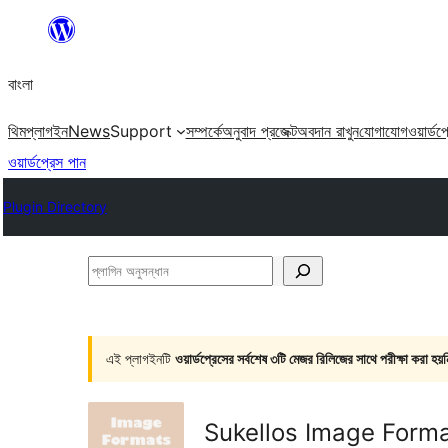
এড়িয়ে
কনটেন্টে
বাংলা
যান
থিম
প্লাগইন
News
Support
সম্পর্কে
অনুবাদ প্রজেক্ট
অবদান রাখুন
যোগাযোগ
ওয়ার্ডপ
ওয়ার্ডপ্রেস পান
Plugin Directory
প্লাগিন
অনুসন্ধান
এই প্লাগইনটি
ওয়ার্ডপ্রেসের সর্বশেষ ৩টি মেজর রিলিজের সাথে পরীক্ষা করা হয়ন
Sukellos Image Form