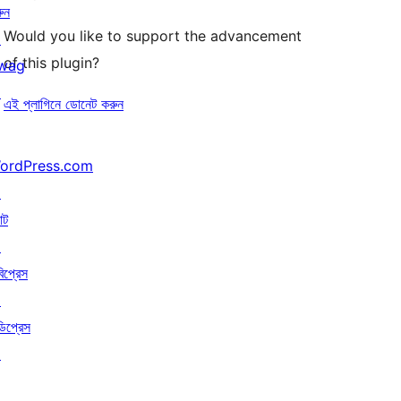
ুন
Would you like to support the advancement
↗
of this plugin?
wag
↗
এই প্লাগিনে ডোনেট করুন
ordPress.com
↗
াট
↗
বিপ্রেস
↗
ডিপ্রেস
↗