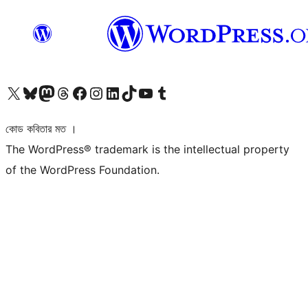
আমাদের X (আগের টুইটার) অ্যাকাউন্টে যান
আমাদের Bluesky অ্যাকাউন্টটি দেখুন
আমাদের মাস্টোডন অ্যাকাউন্টটি দেখুন
আমাদের থ্রেডস অ্যাকাউন্টটি দেখুন
আমাদের ফেসবুক পেজ দেখুন
আমাদের ইন্সটাগ্রাম অ্যাকাউন্ট দেখুন
আমাদের লিঙ্কডইন অ্যাকাউন্টে যান
আমাদের TikTok অ্যাকাউন্টটি দেখুন
আমাদের ইউটিউব চ্যানেলে যান
আমাদের টাম্বলার অ্যাকাউন্ট দেখুন
কোড কবিতার মত ।
The WordPress® trademark is the intellectual property
of the WordPress Foundation.