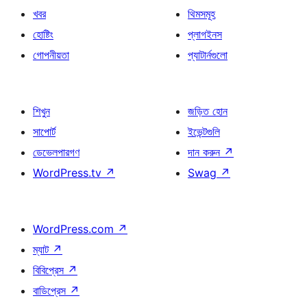
খবর
থিমসমূহ
হোষ্টিং
প্লাগইনস
গোপনীয়তা
প্যাটার্নগুলো
শিখুন
জড়িত হোন
সাপোর্ট
ইভেন্টগুলি
ডেভেলপারগণ
দান করুন
↗
WordPress.tv
↗
Swag
↗
WordPress.com
↗
ম্যাট
↗
বিবিপ্রেস
↗
বাডিপ্রেস
↗