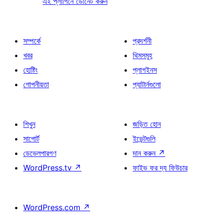
এই প্লাগিনে ডোনেট করুন
সম্পর্কে
প্রদর্শনী
খবর
থিমসমূহ
হোষ্টিং
প্লাগইনস
গোপনীয়তা
প্যাটার্নগুলো
শিখুন
জড়িত হোন
সাপোর্ট
ইভেন্টগুলি
ডেভেলপারগণ
দান করুন
↗
WordPress.tv
↗
ফাইভ ফর দ্য ফিউচার
WordPress.com
↗