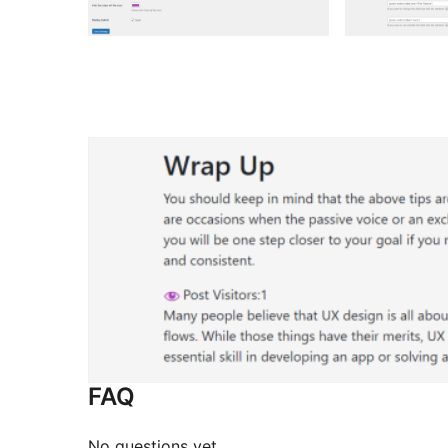
FAQ
No questions yet.