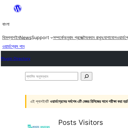
এড়িয়ে
কনটেন্টে
বাংলা
যান
থিম
প্লাগইন
News
Support
সম্পর্কে
অনুবাদ প্রজেক্ট
অবদান রাখুন
যোগাযোগ
ওয়ার্ডপ
ওয়ার্ডপ্রেস পান
Plugin Directory
প্লাগিন
অনুসন্ধান
এই প্লাগইনটি
ওয়ার্ডপ্রেসের সর্বশেষ ৩টি মেজর রিলিজের সাথে পরীক্ষা করা হয়ন
Posts Visitors