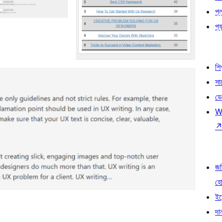
প্
প্য
শি
সা
ডে
W
জড
হ
ইভ
দা