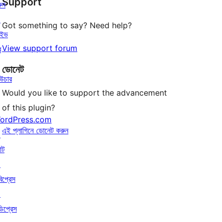
Support
রিভিউ
ুন
↗
Got something to say? Need help?
াইভ
View support forum
র
ডোনেট
উচার
Would you like to support the advancement
of this plugin?
ordPress.com
এই প্লাগিনে ডোনেট করুন
↗
াট
↗
বিপ্রেস
↗
ডিপ্রেস