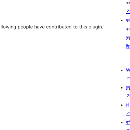
কর
ফ
ollowing people have contributed to this plugin.
ফ
দ্য
ফি
W
ম্য
বি
বা