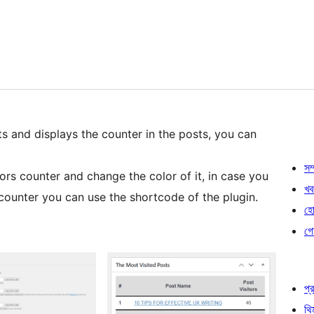
ts and displays the counter in the posts, you can
সম্
tors counter and change the color of it, in case you
খব
e counter you can use the shortcode of the plugin.
হোষ
গো
প্র
থি