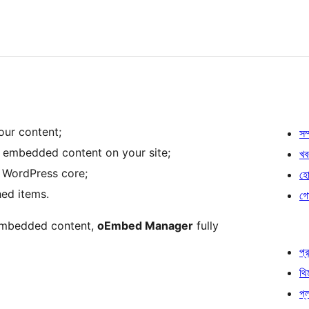
our content;
সম্
of embedded content on your site;
খব
 WordPress core;
হোষ
hed items.
গো
f embedded content,
oEmbed Manager
fully
প্র
থি
প্