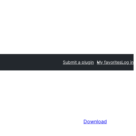
Submit a plugin
My favorites
Log in
Download