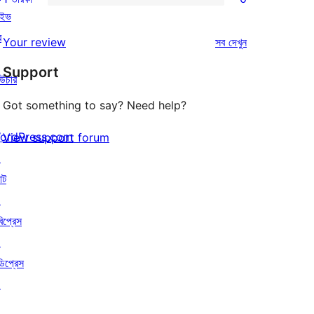
স্টার
2-
0টি
াইভ
রিভিউ
স্টার
1-
র
রিভিউ
Your review
সব
দেখুন
রিভিউ
স্টার
Support
রিভিউ
উচার
Got something to say? Need help?
ordPress.com
View support forum
↗
াট
↗
বিপ্রেস
↗
ডিপ্রেস
↗