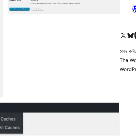
আমাদের X (আগের টুইটার) অ্যাকাউন্টে যান
আমাদের Bluesky অ্যাকাউন্টট
আমাদের
কোড কবি
The Wo
WordPr