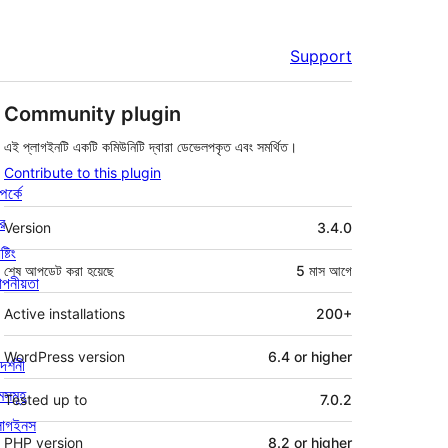
Support
Community plugin
এই প্লাগইনটি একটি কমিউনিটি দ্বারা ডেভেলপকৃত এবং সমর্থিত।
Contribute to this plugin
পর্কে
মেটা
র
Version
3.4.0
্টিং
শেষ আপডেট করা হয়েছে
5 মাস
আগে
পনীয়তা
Active installations
200+
WordPress version
6.4 or higher
দর্শনী
মসমূহ
Tested up to
7.0.2
লাগইনস
PHP version
8.2 or higher