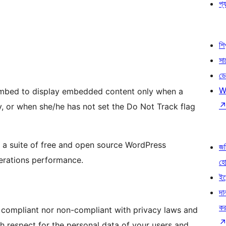
প্য
শি
সা
ডে
W
oEmbed to display embedded content only when a
y, or when she/he has not set the Do Not Track flag
, a suite of free and open source WordPress
জড
perations performance.
হ
ইভ
দা
কর
er compliant nor non-compliant with privacy laws and
with respect for the personal data of your users and