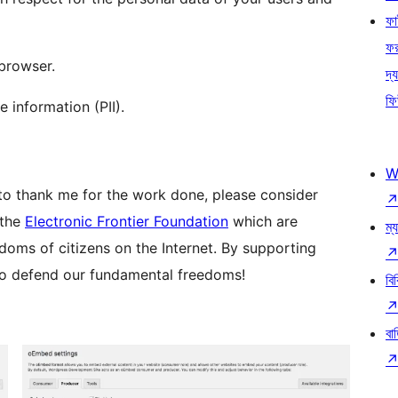
ফ
ফ
 browser.
দ্য
ফি
e information (PII).
W
nt to thank me for the work done, please consider
 the
Electronic Frontier Foundation
which are
ম্য
oms of citizens on the Internet. By supporting
 to defend our fundamental freedoms!
বি
বা