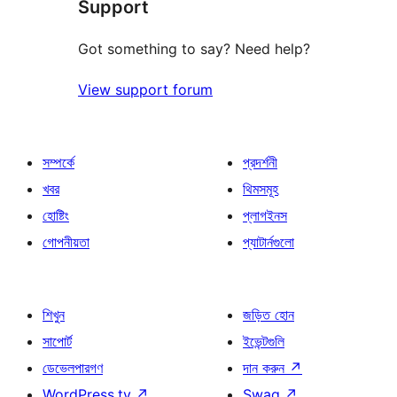
Support
Got something to say? Need help?
View support forum
সম্পর্কে
প্রদর্শনী
খবর
থিমসমূহ
হোষ্টিং
প্লাগইনস
গোপনীয়তা
প্যাটার্নগুলো
শিখুন
জড়িত হোন
সাপোর্ট
ইভেন্টগুলি
ডেভেলপারগণ
দান করুন
↗
WordPress.tv
↗
Swag
↗