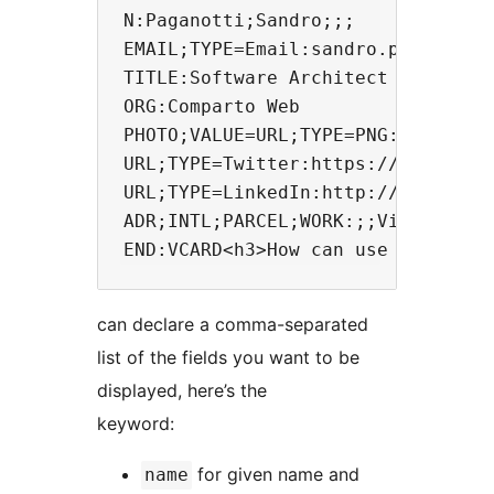
N:Paganotti;Sandro;;;

EMAIL;TYPE=Email:sandro.paganotti@
TITLE:Software Architect

ORG:Comparto Web

PHOTO;VALUE=URL;TYPE=PNG:/wp-conte
URL;TYPE=Twitter:https://twitter.c
URL;TYPE=LinkedIn:http://www.linke
ADR;INTL;PARCEL;WORK:;;Via Cipro 6
can declare a comma-separated
list of the fields you want to be
displayed, here’s the
keyword:
for given name and
name