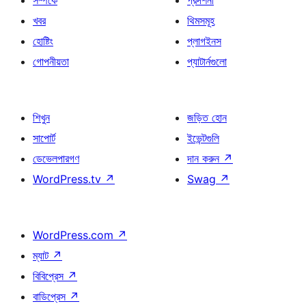
সম্পর্কে
প্রদর্শনী
খবর
থিমসমূহ
হোষ্টিং
প্লাগইনস
গোপনীয়তা
প্যাটার্নগুলো
শিখুন
জড়িত হোন
সাপোর্ট
ইভেন্টগুলি
ডেভেলপারগণ
দান করুন
↗
WordPress.tv
↗
Swag
↗
WordPress.com
↗
ম্যাট
↗
বিবিপ্রেস
↗
বাডিপ্রেস
↗