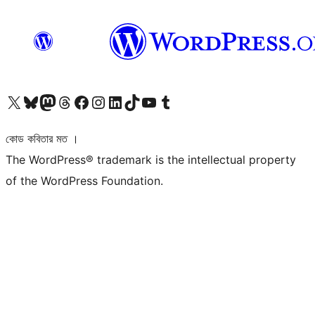
আমাদের X (আগের টুইটার) অ্যাকাউন্টে যান
আমাদের Bluesky অ্যাকাউন্টটি দেখুন
আমাদের মাস্টোডন অ্যাকাউন্টটি দেখুন
আমাদের থ্রেডস অ্যাকাউন্টটি দেখুন
আমাদের ফেসবুক পেজ দেখুন
আমাদের ইন্সটাগ্রাম অ্যাকাউন্ট দেখুন
আমাদের লিঙ্কডইন অ্যাকাউন্টে যান
আমাদের TikTok অ্যাকাউন্টটি দেখুন
আমাদের ইউটিউব চ্যানেলে যান
আমাদের টাম্বলার অ্যাকাউন্ট দেখুন
কোড কবিতার মত ।
The WordPress® trademark is the intellectual property
of the WordPress Foundation.