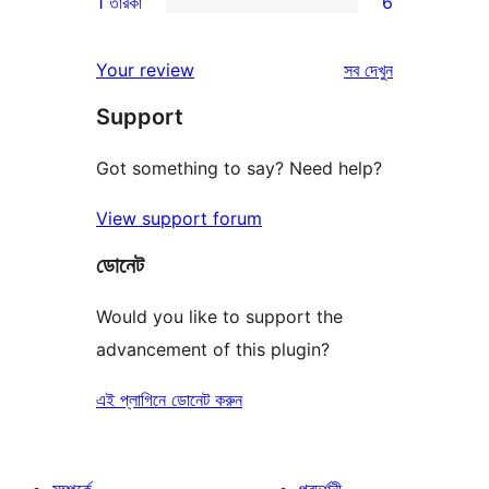
1 তারকা
6
রিভিউ
স্টার
2-
6টি
রিভিউ
স্টার
1-
রিভিউ
Your review
সব
দেখুন
রিভিউ
স্টার
Support
রিভিউ
Got something to say? Need help?
View support forum
ডোনেট
Would you like to support the
advancement of this plugin?
এই প্লাগিনে ডোনেট করুন