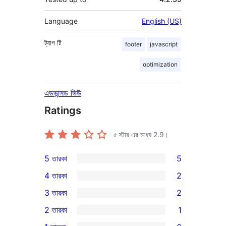
Language
English (US)
ট্যাগ
টি
footer
javascript
optimization
এডভান্সড ভিউ
Ratings
৫ স্টার এর মধ্যে
2.9
।
5 তারকা
5
5টি
4 তারকা
2
5-
2টি
3 তারকা
2
স্টার
4-
2টি
2 তারকা
1
রিভিউ
স্টার
3-
1টি