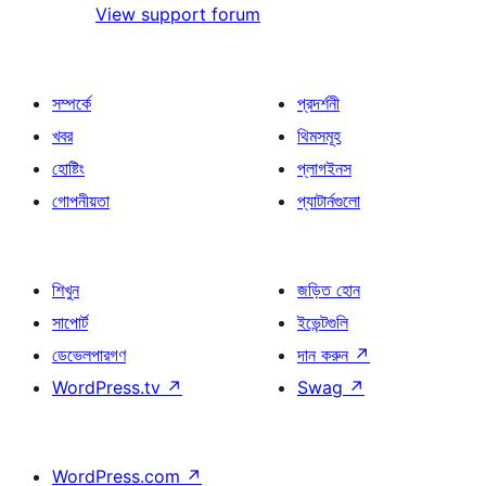
View support forum
সম্পর্কে
প্রদর্শনী
খবর
থিমসমূহ
হোষ্টিং
প্লাগইনস
গোপনীয়তা
প্যাটার্নগুলো
শিখুন
জড়িত হোন
সাপোর্ট
ইভেন্টগুলি
ডেভেলপারগণ
দান করুন
↗
WordPress.tv
↗
Swag
↗
WordPress.com
↗