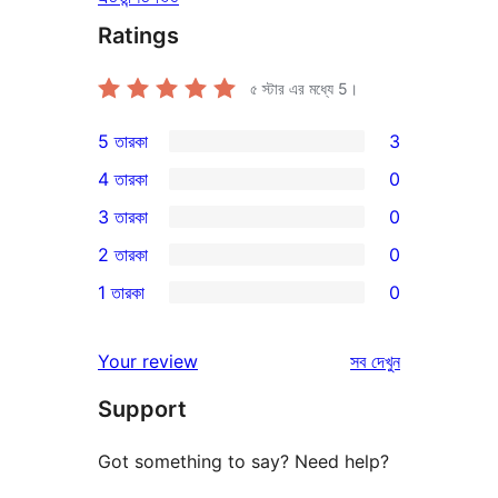
Ratings
৫ স্টার এর মধ্যে
5
।
5 তারকা
3
3টি
4 তারকা
0
5-
0টি
3 তারকা
0
স্টার
4-
0টি
2 তারকা
0
রিভিউ
স্টার
3-
0টি
1 তারকা
0
রিভিউ
স্টার
2-
0টি
রিভিউ
স্টার
1-
রিভিউ
Your review
সব
দেখুন
রিভিউ
স্টার
Support
রিভিউ
Got something to say? Need help?