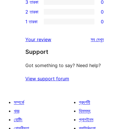
3 তারকা
0
স্টার
4-
0টি
2 তারকা
0
রিভিউ
স্টার
3-
0টি
1 তারকা
0
রিভিউ
স্টার
2-
0টি
রিভিউ
স্টার
1-
রিভিউ
Your review
সব
দেখুন
রিভিউ
স্টার
Support
রিভিউ
Got something to say? Need help?
View support forum
সম্পর্কে
প্রদর্শনী
খবর
থিমসমূহ
হোষ্টিং
প্লাগইনস
গোপনীয়তা
প্যাটার্নগুলো