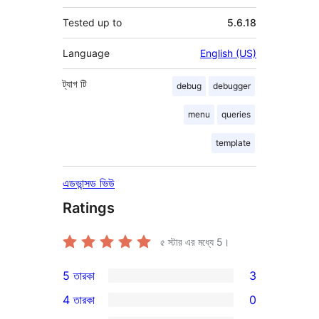
Tested up to
5.6.18
Language
English (US)
ট্যাগ
টি
debug
debugger
menu
queries
template
এডভান্সড ভিউ
Ratings
৫ স্টার এর মধ্যে
5
।
5 তারকা
3
3টি
4 তারকা
0
5-
0টি