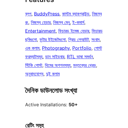
ব্লগ
, 
BuddyPress
, 
কাস্টম ব্যাকগ্রাউন্ড
, 
নিজস্ব
রং
, 
নিজস্ব হেডার
, 
নিজস্ব মেনু
, 
ই-কমার্স
, 
Entertainment
, 
ফিচারড ইমেজ হেডার
, 
ফিচারড
ছবিগুলো
, 
ফুটার উইজেটগুলো
, 
গ্রিড লেআউট
, 
সংবাদ
, 
এক কলাম
, 
Photography
, 
Portfolio
, 
পোস্ট
ফরম্যাটসমূহ
, 
ডান সাইডবার
, 
RTL ভাষা সমর্থন
, 
স্টিকি পোস্ট
, 
থিমের অপশনসমূহ
, 
মন্তব্যের থ্রেড
, 
অনুবাদযোগ্য
, 
দুই কলাম
দৈনিক ডাউনলোড সংখ্যা
Active Installations:
50+
রেটিং সমূহ