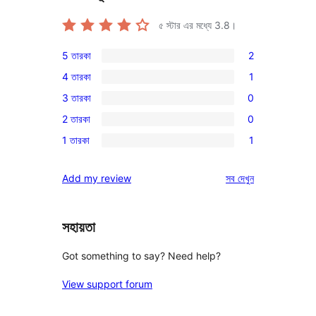
৫ স্টার এর মধ্যে
3.8
।
5 তারকা
2
2টি
4 তারকা
1
5-
1টি
3 তারকা
0
স্টার
4-
0টি
রিভিউ
2 তারকা
0
স্টার
3-
0টি
রিভিউ
1 তারকা
1
স্টার
2-
1টি
রিভিউ
স্টার
1-
রিভিউ
Add my review
সব
দেখুন
রিভিউ
স্টার
রিভিউ
সহায়তা
Got something to say? Need help?
View support forum