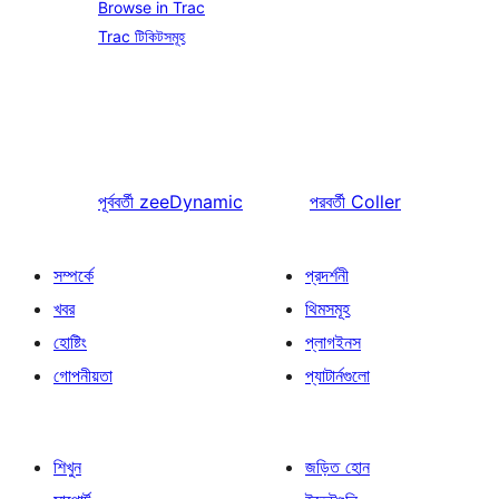
Browse in Trac
Trac টিকিটসমূহ
পূর্ববর্তী
zeeDynamic
পরবর্তী
Coller
সম্পর্কে
প্রদর্শনী
খবর
থিমসমূহ
হোষ্টিং
প্লাগইনস
গোপনীয়তা
প্যাটার্নগুলো
শিখুন
জড়িত হোন