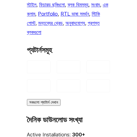
স্টাইল
, 
ফিচারড ছবিগুলো
, 
ব্লক থিমসমূহ
, 
সংবাদ
, 
এক
কলাম
, 
Portfolio
, 
RTL ভাষা সমর্থন
, 
স্টিকি
পোস্ট
, 
মন্তব্যের থ্রেড
, 
অনুবাদযোগ্য
, 
প্রশস্ত
ব্লকগুলো
প্যটার্নসমূহ
সবগুলো প্যাটার্ন দেখান
দৈনিক ডাউনলোড সংখ্যা
Active Installations:
300+