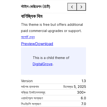
স্টাইল ভেরিয়েশন (8টি)
বাণিজ্যিক থিম
This theme is free but offers additional
paid commercial upgrades or support.
সাপোর্ট দেখুন
Preview
Download
This is a child theme of
DigitalGrove
.
Version
1.3
সর্বশেষ হালনাগাদ
ডিসেম্বর 5, 2025
সক্রিয় ইনস্টলেশনসমূহ
300+
ওয়ার্ডপ্রেস সংস্করণ
6.0
পিএইচপি সংস্করণ
7.0