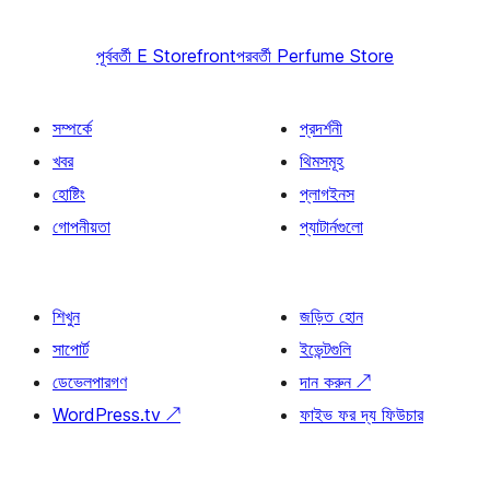
পূর্ববর্তী
E Storefront
পরবর্তী
Perfume Store
সম্পর্কে
প্রদর্শনী
খবর
থিমসমূহ
হোষ্টিং
প্লাগইনস
গোপনীয়তা
প্যাটার্নগুলো
শিখুন
জড়িত হোন
সাপোর্ট
ইভেন্টগুলি
ডেভেলপারগণ
দান করুন
↗
WordPress.tv
↗
ফাইভ ফর দ্য ফিউচার