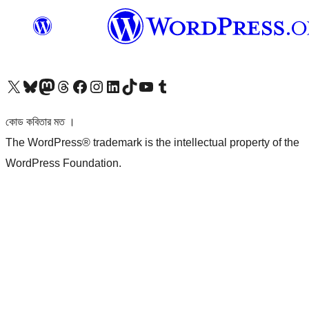
আমাদের X (আগের টুইটার) অ্যাকাউন্টে যান
আমাদের Bluesky অ্যাকাউন্টটি দেখুন
আমাদের মাস্টোডন অ্যাকাউন্টটি দেখুন
আমাদের থ্রেডস অ্যাকাউন্টটি দেখুন
আমাদের ফেসবুক পেজ দেখুন
আমাদের ইন্সটাগ্রাম অ্যাকাউন্ট দেখুন
আমাদের লিঙ্কডইন অ্যাকাউন্টে যান
আমাদের TikTok অ্যাকাউন্টটি দেখুন
আমাদের ইউটিউব চ্যানেলে যান
আমাদের টাম্বলার অ্যাকাউন্ট দেখুন
কোড কবিতার মত ।
The WordPress® trademark is the intellectual property of the
WordPress Foundation.