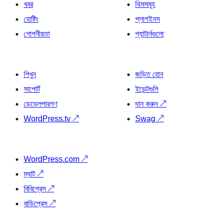
খবর
থিমসমূহ
হোষ্টিং
প্লাগইনস
গোপনীয়তা
প্যাটার্নগুলো
শিখুন
জড়িত হোন
সাপোর্ট
ইভেন্টগুলি
ডেভেলপারগণ
দান করুন
↗
WordPress.tv
↗
Swag
↗
WordPress.com
↗
ম্যাট
↗
বিবিপ্রেস
↗
বাডিপ্রেস
↗