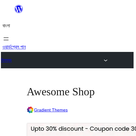
এড়িয়ে
কনটেন্টে
বাংলা
যান
ওয়ার্ডপ্রেস পান
থিমসমূহ
Awesome Shop
Gradient Themes