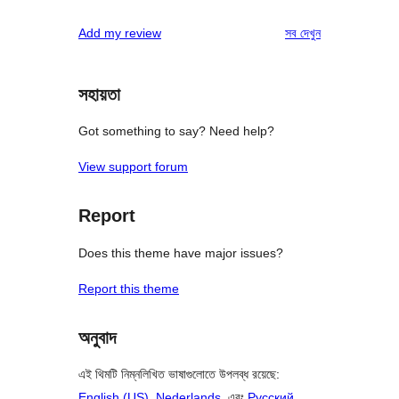
রিভিউ
Add my review
সব
দেখুন
সহায়তা
Got something to say? Need help?
View support forum
Report
Does this theme have major issues?
Report this theme
অনুবাদ
এই থিমটি নিম্নলিখিত ভাষাগুলোতে উপলব্ধ রয়েছে:
English (US)
,
Nederlands
, এবং
Русский
.