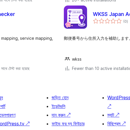
hecker
WKSS Japan Ad
to
(0
)
ra
e mapping, service mapping,
郵便番号から住所入力を補助します
wkss
সাথে টেস্ট করা হয়েছে
Fewer than 10 active installat
খুন
জড়িত হোন
WordPres
োর্ট
ইভেন্টগুলি
↗
ভেলপারগণ
দান করুন
↗
ম্যাট
↗
ordPress.tv
↗
ফাইভ ফর দ্য ফিউচার
বিবিপ্রেস
↗