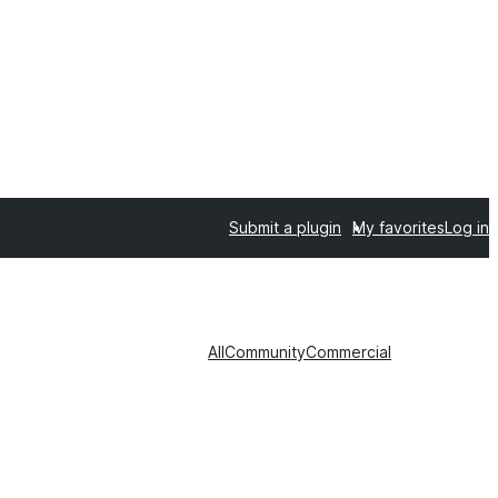
Submit a plugin
My favorites
Log in
All
Community
Commercial