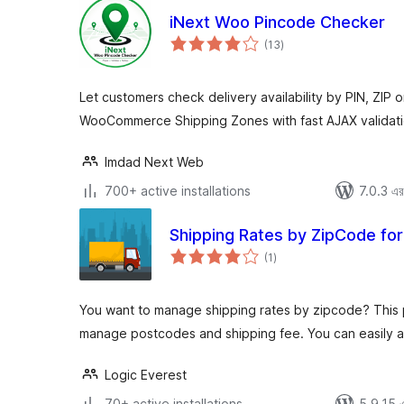
iNext Woo Pincode Checker
total
(13
)
ratings
Let customers check delivery availability by PIN, ZIP 
WooCommerce Shipping Zones with fast AJAX validati
Imdad Next Web
700+ active installations
7.0.3 এর 
Shipping Rates by ZipCode f
total
(1
)
ratings
You want to manage shipping rates by zipcode? This pl
manage postcodes and shipping fee. You can easily 
Logic Everest
70+ active installations
5.9.15 এর