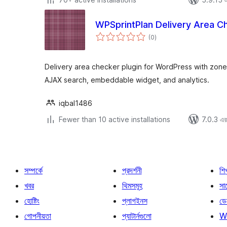
WPSprintPlan Delivery Area C
total
(0
)
ratings
Delivery area checker plugin for WordPress with zon
AJAX search, embeddable widget, and analytics.
iqbal1486
Fewer than 10 active installations
7.0.3 এর 
সম্পর্কে
প্রদর্শনী
শি
খবর
থিমসমূহ
সাপ
হোষ্টিং
প্লাগইনস
ডে
গোপনীয়তা
প্যাটার্নগুলো
W