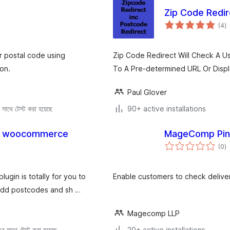
Zip Code Redir
to
(4
)
ra
or postal code using
Zip Code Redirect Will Check A U
on.
To A Pre-determined URL Or Disp
Paul Glover
সাথে টেস্ট করা হয়েছে
90+ active installations
or woocommerce
MageComp Pin
to
(0
)
ra
ugin is totally for you to
Enable customers to check deliver
add postcodes and sh …
Magecomp LLP
 সাথে টেস্ট করা হয়েছে
20+ active installations