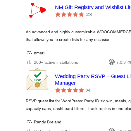
NM Gift Registry and Wishlist Li
total
(25
)
ratings
An advanced and highly customizable WOOCOMMERCE gift
that allows you to create lists for any occasion.
nmerii
200+ active installations
7.0.3 এর 
Wedding Party RSVP – Guest List
Manager
total
(4
)
ratings
RSVP guest list for WordPress: Party ID sign-in, meals,
capacity caps, dashboard filters—track replies in one pla
Randy Breland