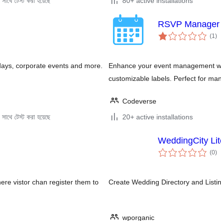
সাথে টেস্ট করা হয়েছে
80+ active installations
RSVP Manager
to
(1
)
ra
days, corporate events and more.
Enhance your event management wit
customizable labels. Perfect for man
Codeverse
সাথে টেস্ট করা হয়েছে
20+ active installations
WeddingCity Lit
to
(0
)
ra
here vistor chan register them to
Create Wedding Directory and Listi
wporganic