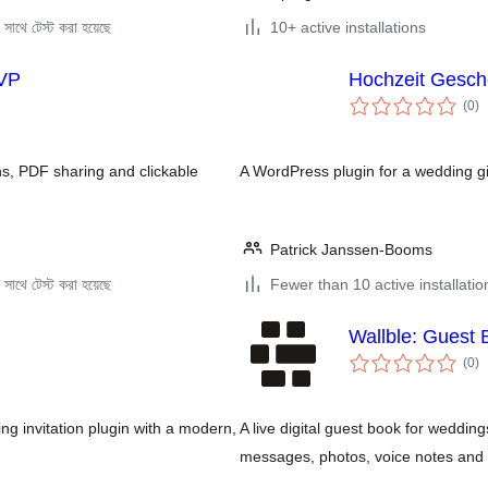
সাথে টেস্ট করা হয়েছে
10+ active installations
SVP
Hochzeit Gesch
to
(0
)
ra
ns, PDF sharing and clickable
A WordPress plugin for a wedding gift
Patrick Janssen-Booms
সাথে টেস্ট করা হয়েছে
Fewer than 10 active installatio
Wallble: Guest 
to
(0
)
ra
ng invitation plugin with a modern,
A live digital guest book for wedding
messages, photos, voice notes and