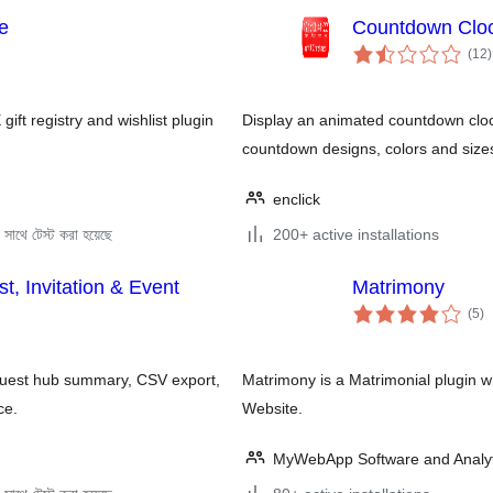
te
Countdown Clo
t
(12
)
r
 registry and wishlist plugin
Display an animated countdown clock
countdown designs, colors and size
enclick
সাথে টেস্ট করা হয়েছে
200+ active installations
, Invitation & Event
Matrimony
to
(5
)
ra
 guest hub summary, CSV export,
Matrimony is a Matrimonial plugin 
ce.
Website.
MyWebApp Software and Analyt