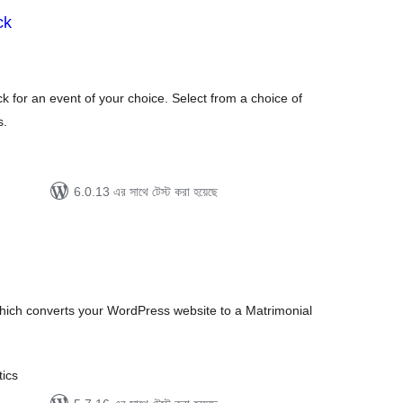
ck
otal
atings
 for an event of your choice. Select from a choice of
s.
6.0.13 এর সাথে টেস্ট করা হয়েছে
tal
tings
which converts your WordPress website to a Matrimonial
ics