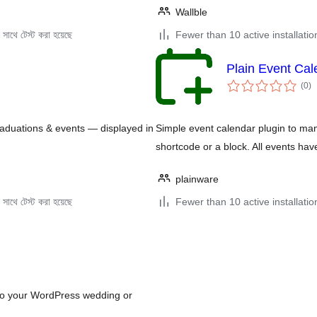
Wallble
সাথে টেস্ট করা হয়েছে
Fewer than 10 active installatio
Plain Event Cal
to
(0
)
ra
raduations & events — displayed in
Simple event calendar plugin to ma
shortcode or a block. All events ha
plainware
সাথে টেস্ট করা হয়েছে
Fewer than 10 active installatio
to your WordPress wedding or