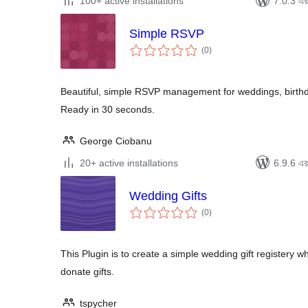
100+ active installations
7.0.3 এর 
Simple RSVP
total
(0
)
ratings
Beautiful, simple RSVP management for weddings, birth
Ready in 30 seconds.
George Ciobanu
20+ active installations
6.9.6 এর 
Wedding Gifts
total
(0
)
ratings
This Plugin is to create a simple wedding gift registery w
donate gifts.
tspycher