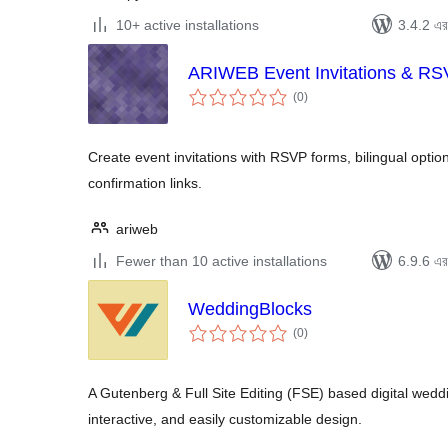
10+ active installations
3.4.2 এর 
ARIWEB Event Invitations & R
total
(0
)
ratings
Create event invitations with RSVP forms, bilingual optio
confirmation links.
ariweb
Fewer than 10 active installations
6.9.6 এর 
WeddingBlocks
total
(0
)
ratings
A Gutenberg & Full Site Editing (FSE) based digital weddi
interactive, and easily customizable design.