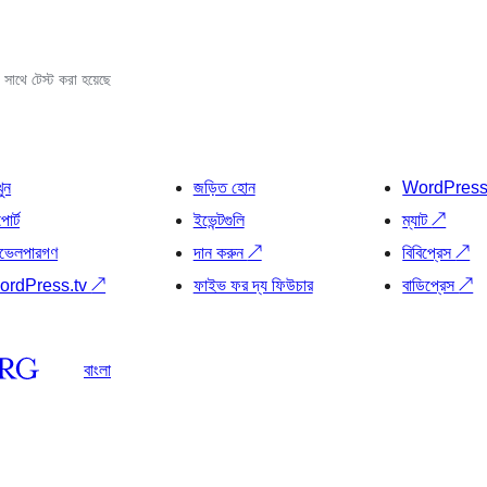
সাথে টেস্ট করা হয়েছে
খুন
জড়িত হোন
WordPres
োর্ট
ইভেন্টগুলি
ম্যাট
↗
ভেলপারগণ
দান করুন
↗
বিবিপ্রেস
↗
ordPress.tv
↗
ফাইভ ফর দ্য ফিউচার
বাডিপ্রেস
↗
বাংলা