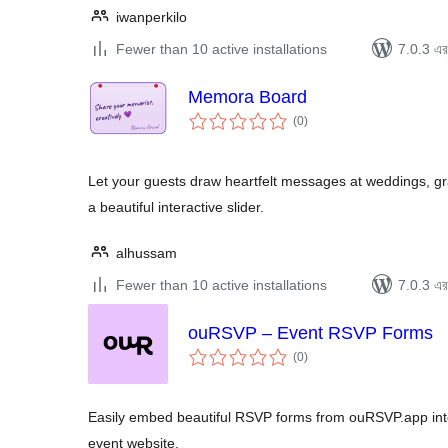
iwanperkilo
Fewer than 10 active installations
7.0.3 এর 
Memora Board
total
(0
)
ratings
Let your guests draw heartfelt messages at weddings, g
a beautiful interactive slider.
alhussam
Fewer than 10 active installations
7.0.3 এর 
ouRSVP – Event RSVP Forms
total
(0
)
ratings
Easily embed beautiful RSVP forms from ouRSVP.app in
event website.