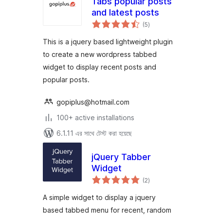
Tabs popular posts
and latest posts
total
(5
)
ratings
This is a jquery based lightweight plugin
to create a new wordpress tabbed
widget to display recent posts and
popular posts.
gopiplus@hotmail.com
100+ active installations
6.1.11 এর সাথে টেস্ট করা হয়েছে
jQuery Tabber
Widget
total
(2
)
ratings
A simple widget to display a jquery
based tabbed menu for recent, random