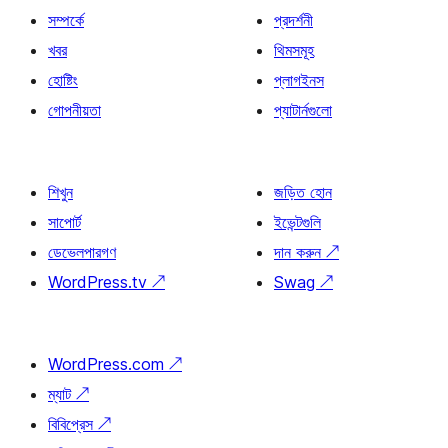
সম্পর্কে
প্রদর্শনী
খবর
থিমসমূহ
হোষ্টিং
প্লাগইনস
গোপনীয়তা
প্যাটার্নগুলো
শিখুন
জড়িত হোন
সাপোর্ট
ইভেন্টগুলি
ডেভেলপারগণ
দান করুন
↗
WordPress.tv
↗
Swag
↗
WordPress.com
↗
ম্যাট
↗
বিবিপ্রেস
↗