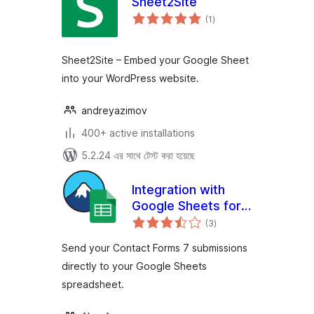
Sheet2Site
total
(1
)
ratings
Sheet2Site – Embed your Google Sheet
into your WordPress website.
andreyazimov
400+ active installations
5.2.24 এর সাথে টেস্ট করা হয়েছে
Integration with
Google Sheets for
total
Contact Form 7
(3
)
ratings
Send your Contact Forms 7 submissions
directly to your Google Sheets
spreadsheet.