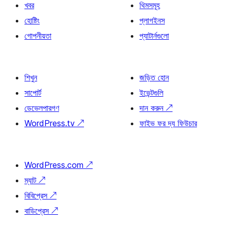
খবর
থিমসমূহ
হোষ্টিং
প্লাগইনস
গোপনীয়তা
প্যাটার্নগুলো
শিখুন
জড়িত হোন
সাপোর্ট
ইভেন্টগুলি
ডেভেলপারগণ
দান করুন
↗
WordPress.tv
↗
ফাইভ ফর দ্য ফিউচার
WordPress.com
↗
ম্যাট
↗
বিবিপ্রেস
↗
বাডিপ্রেস
↗