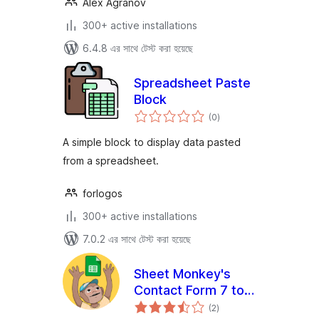
Alex Agranov
300+ active installations
6.4.8 এর সাথে টেস্ট করা হয়েছে
Spreadsheet Paste
Block
total
(0
)
ratings
A simple block to display data pasted
from a spreadsheet.
forlogos
300+ active installations
7.0.2 এর সাথে টেস্ট করা হয়েছে
Sheet Monkey's
Contact Form 7 to
total
Google Sheets
(2
)
ratings