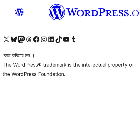
আমাদের X (আগের টুইটার) অ্যাকাউন্টে যান
আমাদের Bluesky অ্যাকাউন্টটি দেখুন
আমাদের মাস্টোডন অ্যাকাউন্টটি দেখুন
আমাদের থ্রেডস অ্যাকাউন্টটি দেখুন
আমাদের ফেসবুক পেজ দেখুন
আমাদের ইন্সটাগ্রাম অ্যাকাউন্ট দেখুন
আমাদের লিঙ্কডইন অ্যাকাউন্টে যান
আমাদের TikTok অ্যাকাউন্টটি দেখুন
আমাদের ইউটিউব চ্যানেলে যান
আমাদের টাম্বলার অ্যাকাউন্ট দেখুন
কোড কবিতার মত ।
The WordPress® trademark is the intellectual property of
the WordPress Foundation.