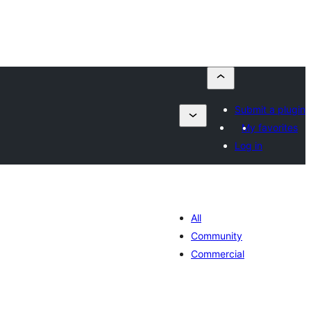
Submit a plugin
My favorites
Log in
All
Community
Commercial