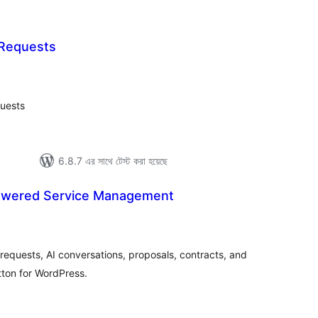
 Requests
tal
tings
uests
6.8.7 এর সাথে টেস্ট করা হয়েছে
owered Service Management
tal
tings
d requests, AI conversations, proposals, contracts, and
tton for WordPress.