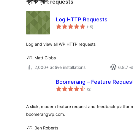
প্লাগিন ট্যাগ:
requests
Log HTTP Requests
total
(15
)
ratings
Log and view all WP HTTP requests
Matt Gibbs
2,000+ active installations
6.8.7 এর 
Boomerang – Feature Request
total
(2
)
ratings
A slick, modern feature request and feedback platform 
boomerangwp.com.
Ben Roberts