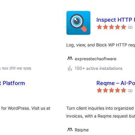
Inspect HTTP
to
(2
)
ra
Log, view, and Block WP HTTP req
expresstechsoftware
সাথে টেস্ট করা হয়েছে
100+ active installations
 Platform
Reqme – AI-P
to
(2
)
ra
for WordPress. Visit us at
Turn client inquiries into organize
invoices, with a Reqme request bu
Reqme