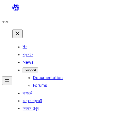
এড়িয়ে
কনটেন্টে
বাংলা
যান
থিম
প্লাগইন
News
Support
Documentation
Forums
সম্পর্কে
অনুবাদ প্রজেক্ট
অবদান রাখুন