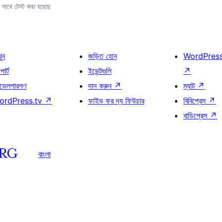
সাথে টেস্ট করা হয়েছে
খুন
জড়িত হোন
WordPres
োর্ট
ইভেন্টগুলি
↗
ভেলপারগণ
দান করুন
↗
ম্যাট
↗
ordPress.tv
↗
ফাইভ ফর দ্য ফিউচার
বিবিপ্রেস
↗
বাডিপ্রেস
↗
বাংলা