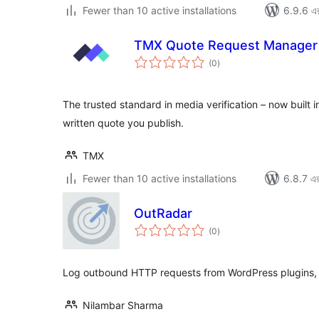
Fewer than 10 active installations
6.9.6 এর 
TMX Quote Request Manager
total
(0
)
ratings
The trusted standard in media verification – now built 
written quote you publish.
TMX
Fewer than 10 active installations
6.8.7 এর 
OutRadar
total
(0
)
ratings
Log outbound HTTP requests from WordPress plugins, 
Nilambar Sharma