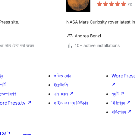
to
(1
)
ra
ress site.
NASA Mars Curiosity rover latest i
Andrea Benzi
 সাথে টেস্ট করা হয়েছে
10+ active installations
খুন
জড়িত হোন
WordPres
োর্ট
ইভেন্টগুলি
↗
ভেলপারগণ
দান করুন
↗
ম্যাট
↗
ordPress.tv
↗
ফাইভ ফর দ্য ফিউচার
বিবিপ্রেস
↗
বাডিপ্রেস
↗