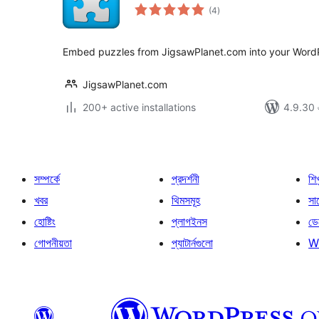
total
(4
)
ratings
Embed puzzles from JigsawPlanet.com into your WordP
JigsawPlanet.com
200+ active installations
4.9.30 এর
সম্পর্কে
প্রদর্শনী
শি
খবর
থিমসমূহ
সাপ
হোষ্টিং
প্লাগইনস
ডে
গোপনীয়তা
প্যাটার্নগুলো
W