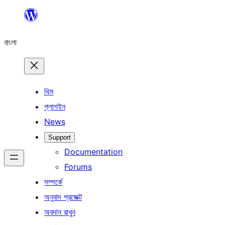
এড়িয়ে
কনটেন্টে
বাংলা
যান
থিম
প্লাগইন
News
Support
Documentation
Forums
সম্পর্কে
অনুবাদ প্রজেক্ট
অবদান রাখুন