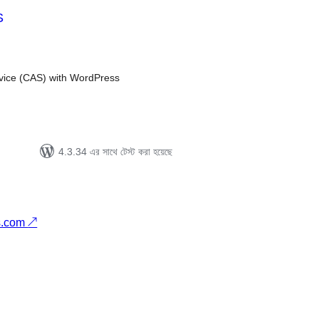
S
tal
tings
rvice (CAS) with WordPress
4.3.34 এর সাথে টেস্ট করা হয়েছে
s.com
↗