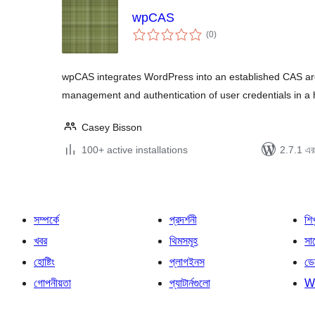
wpCAS
total
(0
)
ratings
wpCAS integrates WordPress into an established CAS arch
management and authentication of user credentials in a
Casey Bisson
100+ active installations
2.7.1 এর 
সম্পর্কে
প্রদর্শনী
শি
খবর
থিমসমূহ
সাপ
হোষ্টিং
প্লাগইনস
ডে
গোপনীয়তা
প্যাটার্নগুলো
W