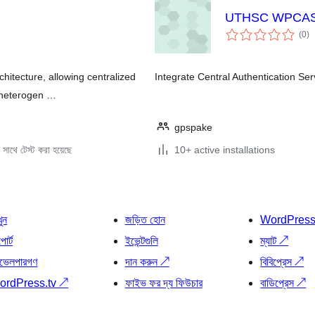
UTHSC WPCA
to
(0
)
ra
itecture, allowing centralized
Integrate Central Authentication Se
 heterogen …
gpspake
সাথে টেস্ট করা হয়েছে
10+ active installations
খুন
জড়িত হোন
WordPres
োর্ট
ইভেন্টগুলি
ম্যাট
↗
ভেলপারগণ
দান করুন
↗
বিবিপ্রেস
↗
ordPress.tv
↗
ফাইভ ফর দ্য ফিউচার
বাডিপ্রেস
↗