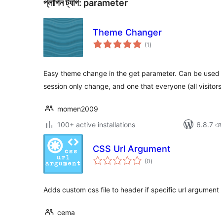
প্লাগিন ট্যাগ:
parameter
Theme Changer
total
(1
)
ratings
Easy theme change in the get parameter. Can be used 
session only change, and one that everyone (all visitor
momen2009
100+ active installations
6.8.7 এর 
CSS Url Argument
total
(0
)
ratings
Adds custom css file to header if specific url argument
cema