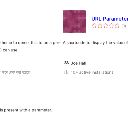
URL Paramete
to
(0
)
ra
theme to demo. this to be a per-
A shortcode to display the value o
s) can use.
Joe Hall
সাথে টেস্ট করা হয়েছে
10+ active installations
 is present with a parameter.