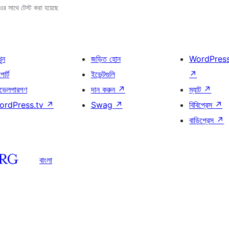
 সাথে টেস্ট করা হয়েছে
খুন
জড়িত হোন
WordPres
োর্ট
ইভেন্টগুলি
↗
ভেলপারগণ
দান করুন
↗
ম্যাট
↗
ordPress.tv
↗
Swag
↗
বিবিপ্রেস
↗
বাডিপ্রেস
↗
বাংলা