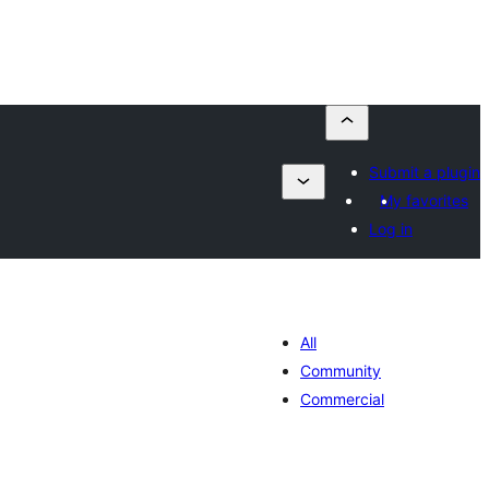
Submit a plugin
My favorites
Log in
All
Community
Commercial