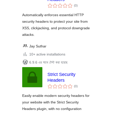
total
(0
)
ratings
Automatically enforces essential HTTP
security headers to protect your site from
XSS, clickjacking, and protocol downgrade
attacks.
Jay Suthar
10+ active installations
6.9.6 এর সাথে টেস্ট করা হয়েছে
Strict Security
Headers
total
(0
)
ratings
Easily enable modern security headers for
your website with the Strict Security
Headers plugin, with no configuration