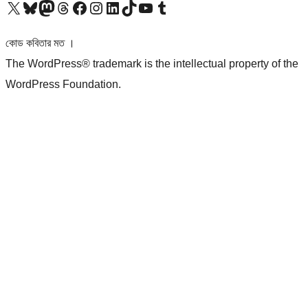
আমাদের X (আগের টুইটার) অ্যাকাউন্টে যান
আমাদের Bluesky অ্যাকাউন্টটি দেখুন
আমাদের মাস্টোডন অ্যাকাউন্টটি দেখুন
আমাদের থ্রেডস অ্যাকাউন্টটি দেখুন
আমাদের ফেসবুক পেজ দেখুন
আমাদের ইন্সটাগ্রাম অ্যাকাউন্ট দেখুন
আমাদের লিঙ্কডইন অ্যাকাউন্টে যান
আমাদের TikTok অ্যাকাউন্টটি দেখুন
আমাদের ইউটিউব চ্যানেলে যান
আমাদের টাম্বলার অ্যাকাউন্ট দেখুন
কোড কবিতার মত ।
The WordPress® trademark is the intellectual property of the
WordPress Foundation.