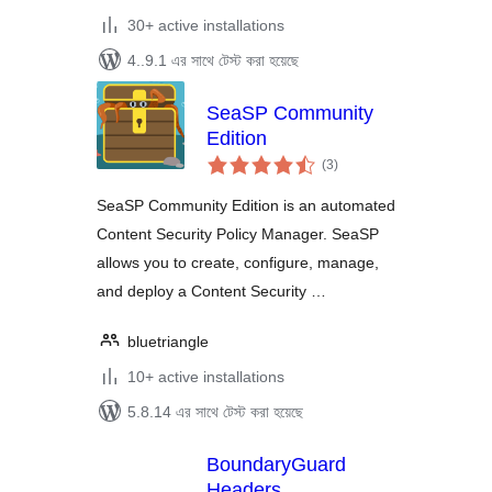
30+ active installations
4..9.1 এর সাথে টেস্ট করা হয়েছে
SeaSP Community
Edition
total
(3
)
ratings
SeaSP Community Edition is an automated
Content Security Policy Manager. SeaSP
allows you to create, configure, manage,
and deploy a Content Security …
bluetriangle
10+ active installations
5.8.14 এর সাথে টেস্ট করা হয়েছে
BoundaryGuard
Headers