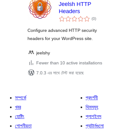
Jeelsh HTTP
Headers
total
(0
)
ratings
Configure advanced HTTP security
headers for your WordPress site.
jeelshy
Fewer than 10 active installations
7.0.3 এর সাথে টেস্ট করা হয়েছে
সম্পর্কে
প্রদর্শনী
খবর
থিমসমূহ
হোষ্টিং
প্লাগইনস
গোপনীয়তা
প্যাটার্নগুলো