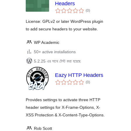
Headers
total
(0
)
ratings
License: GPLv2 or later WordPress plugin
to add secure headers to your website.
WP Academic
50+ active installations
5.2.25 এর সাথে টেস্ট করা হয়েছে
Eazy HTTP Headers
total
(0
)
ratings
Provides settings to activate three HTTP
header settings for X-Frame-Options, X-
XSS Protection & X-Content-Type-Options.
Rob Scott