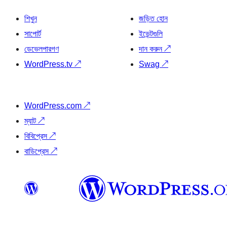
শিখুন
জড়িত হোন
সাপোর্ট
ইভেন্টগুলি
ডেভেলপারগণ
দান করুন
↗
WordPress.tv
↗
Swag
↗
WordPress.com
↗
ম্যাট
↗
বিবিপ্রেস
↗
বাডিপ্রেস
↗