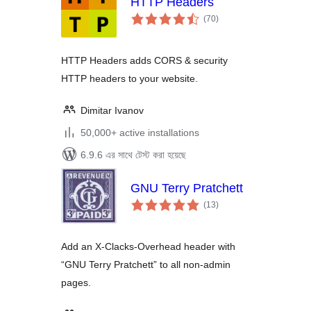
HTTP Headers
total
(70
)
ratings
HTTP Headers adds CORS & security
HTTP headers to your website.
Dimitar Ivanov
50,000+ active installations
6.9.6 এর সাথে টেস্ট করা হয়েছে
GNU Terry Pratchett
total
(13
)
ratings
Add an X-Clacks-Overhead header with
“GNU Terry Pratchett” to all non-admin
pages.