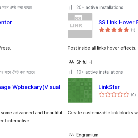
সাথে টেস্ট করা হয়েছে
20+ active installations
entor
SS Link Hover 
to
(1
)
ra
Press.
Post inside all links hover effects
Shiful H
 সাথে টেস্ট করা হয়েছে
10+ active installations
mage Wpbeckary(Visual
LinkStar
to
(0
)
ra
f some advanced and beautiful
Create customizable link blocks w
ent interactive …
Engramium