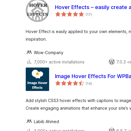
Hover Effects – easily create 
total
(17
)
ratings
Hover Effect is easily applied to your own elements, m
inspiration.
Wow-Company
7,000+ active installations
7.0.3 এর 
Image Hover Effects For WPBa
total
(14
)
ratings
Add stylish CSS3 hover effects with captions to imag
Create engaging animations that enhance your site’s v
Labib Ahmed
3,000+ active installations
6.8.7 এর 