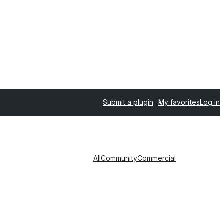
Submit a plugin
My favorites
Log in
All
Community
Commercial