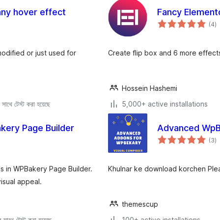
any hover effect
Fancy Elemento
to
(4
)
ra
odified or just used for
Create flip box and 6 more effect
Hossein Hashemi
সাথে টেস্ট করা হয়েছে
5,000+ active installations
kery Page Builder
Advanced WpBa
to
(3
)
ra
es in WPBakery Page Builder.
Khulnar ke download korchen Ple
isual appeal.
themescup
সাথে টেস্ট করা হয়েছে
100+ active installations