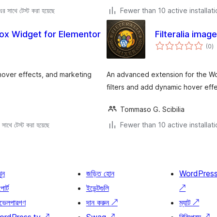
 সাথে টেস্ট করা হয়েছে
Fewer than 10 active installat
x Widget for Elementor
Filteralia image
to
(0
)
ra
over effects, and marketing
An advanced extension for the Wo
filters and add dynamic hover effe
Tommaso G. Scibilia
সাথে টেস্ট করা হয়েছে
Fewer than 10 active installat
খুন
জড়িত হোন
WordPres
োর্ট
ইভেন্টগুলি
↗
ভেলপারগণ
দান করুন
↗
ম্যাট
↗