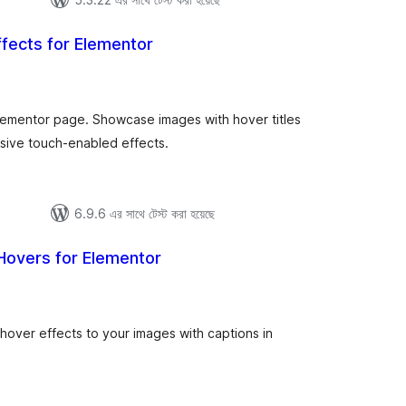
fects for Elementor
tal
tings
lementor page. Showcase images with hover titles
nsive touch-enabled effects.
6.9.6 এর সাথে টেস্ট করা হয়েছে
Hovers for Elementor
tal
tings
hover effects to your images with captions in