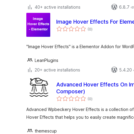
40+ active installations
6.8.7 এর 
Image Hover Effects For Elem
total
(0
)
ratings
"Image Hover Effects" is a Elementor Addon for Word
LeanPlugins
20+ active installations
5.4.20 এর
Advanced Hover Effects On I
Composer)
total
(0
)
ratings
Advanced Wpbeckery Hover Effects is a collection o
Hover Effects that helps you to easily create magnific
themescup