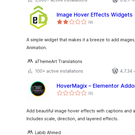
Image Hover Effects Widgets
total
(9
)
ratings
A simple widget that makes it a breeze to add image
Animation.
aThemeArt Translations
100+ active installations
4.7.34 এর
HoverMagix – Elementor Addo
total
(0
)
ratings
Add beautiful image hover effects with captions and a
Includes scale, direction, and layered effects.
Labib Ahmed