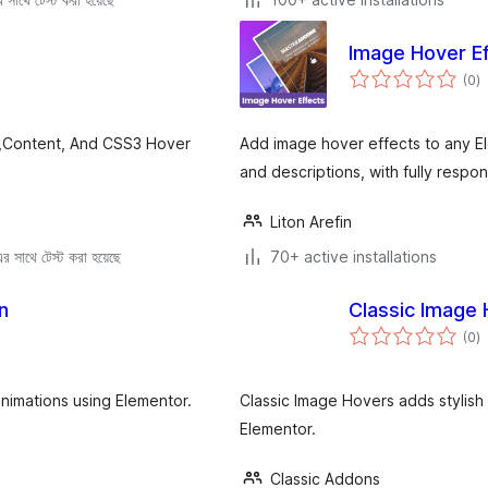
Image Hover Ef
to
(0
)
ra
s,Content, And CSS3 Hover
Add image hover effects to any E
and descriptions, with fully respo
Liton Arefin
 সাথে টেস্ট করা হয়েছে
70+ active installations
n
Classic Image 
to
(0
)
ra
nimations using Elementor.
Classic Image Hovers adds stylish 
Elementor.
Classic Addons