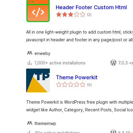
Header Footer Custom Html
total
(2
)
ratings
All in one light-weight plugin to add custom html, stic
javascript in header and footer in any page/post or a
enweby
1,000+ active installations
7.0.3 এর 
Theme Powerkit
total
(0
)
ratings
Theme Powerkit is WordPress free plugin with multiple
widget like Author, Category, Recent Posts, Social I
themeinwp
40+ active installations
5.5.19 এর