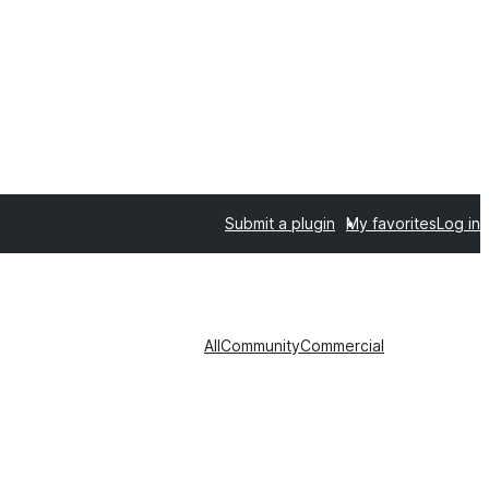
Submit a plugin
My favorites
Log in
All
Community
Commercial