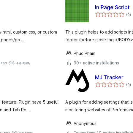
In Page Script
to
(0
)
ra
ky html, custom css, or custom
This plugin helps to add scripts 
ll pages/po …
footer (before close tag </BODY>
Phuc Pham
সাথে টেস্ট করা হয়েছে
90+ active installations
MJ Tracker
to
(0
)
ra
 feature. Plugin have 5 useful
A plugin for adding settings that i
con and Tab Po …
monitoring websites of Performan
Anonymous
 সাথে টেস্ট করা হয়েছে
Fewer than 10 active installat