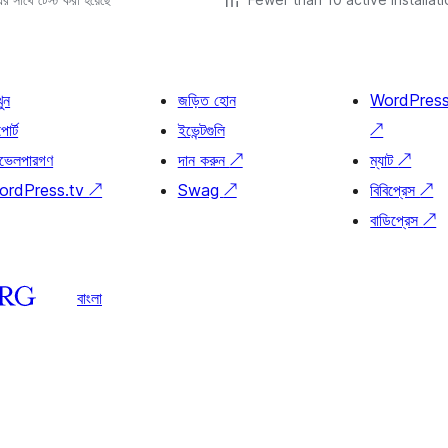
খুন
জড়িত হোন
WordPres
োর্ট
ইভেন্টগুলি
↗
ভেলপারগণ
দান করুন
↗
ম্যাট
↗
ordPress.tv
↗
Swag
↗
বিবিপ্রেস
↗
বাডিপ্রেস
↗
বাংলা