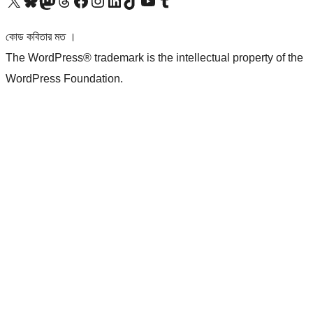
আমাদের X (আগের টুইটার) অ্যাকাউন্টে যান
আমাদের Bluesky অ্যাকাউন্টটি দেখুন
আমাদের মাস্টোডন অ্যাকাউন্টটি দেখুন
আমাদের থ্রেডস অ্যাকাউন্টটি দেখুন
আমাদের ফেসবুক পেজ দেখুন
আমাদের ইন্সটাগ্রাম অ্যাকাউন্ট দেখুন
আমাদের লিঙ্কডইন অ্যাকাউন্টে যান
আমাদের TikTok অ্যাকাউন্টটি দেখুন
আমাদের ইউটিউব চ্যানেলে যান
আমাদের টাম্বলার অ্যাকাউন্ট দেখুন
কোড কবিতার মত ।
The WordPress® trademark is the intellectual property of the
WordPress Foundation.