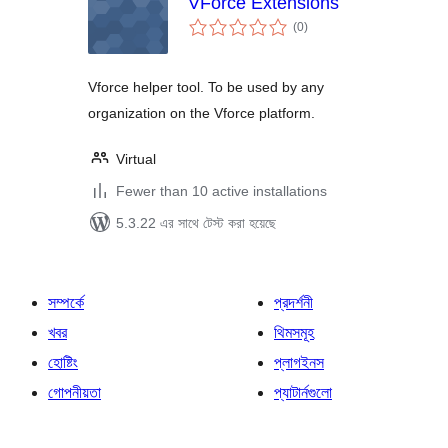
VForce Extensions
total
(0
)
ratings
Vforce helper tool. To be used by any
organization on the Vforce platform.
Virtual
Fewer than 10 active installations
5.3.22 এর সাথে টেস্ট করা হয়েছে
সম্পর্কে
প্রদর্শনী
খবর
থিমসমূহ
হোষ্টিং
প্লাগইনস
গোপনীয়তা
প্যাটার্নগুলো