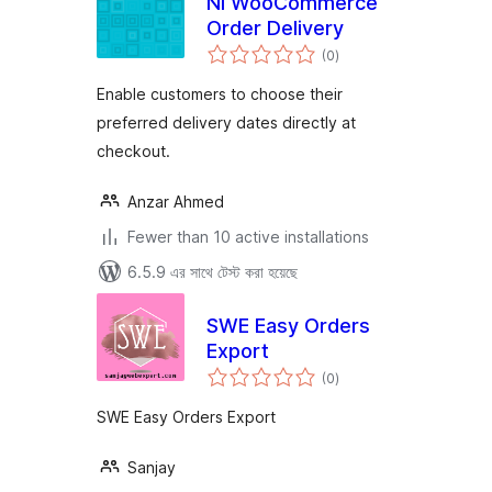
Ni WooCommerce
Order Delivery
total
(0
)
ratings
Enable customers to choose their
preferred delivery dates directly at
checkout.
Anzar Ahmed
Fewer than 10 active installations
6.5.9 এর সাথে টেস্ট করা হয়েছে
SWE Easy Orders
Export
total
(0
)
ratings
SWE Easy Orders Export
Sanjay