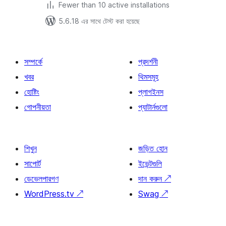
Fewer than 10 active installations
5.6.18 এর সাথে টেস্ট করা হয়েছে
সম্পর্কে
প্রদর্শনী
খবর
থিমসমূহ
হোষ্টিং
প্লাগইনস
গোপনীয়তা
প্যাটার্নগুলো
শিখুন
জড়িত হোন
সাপোর্ট
ইভেন্টগুলি
ডেভেলপারগণ
দান করুন
↗
WordPress.tv
↗
Swag
↗