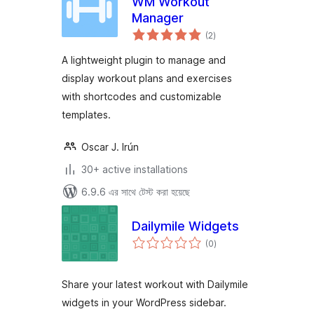
WM Workout
Manager
total
(2
)
ratings
A lightweight plugin to manage and
display workout plans and exercises
with shortcodes and customizable
templates.
Oscar J. Irún
30+ active installations
6.9.6 এর সাথে টেস্ট করা হয়েছে
Dailymile Widgets
total
(0
)
ratings
Share your latest workout with Dailymile
widgets in your WordPress sidebar.