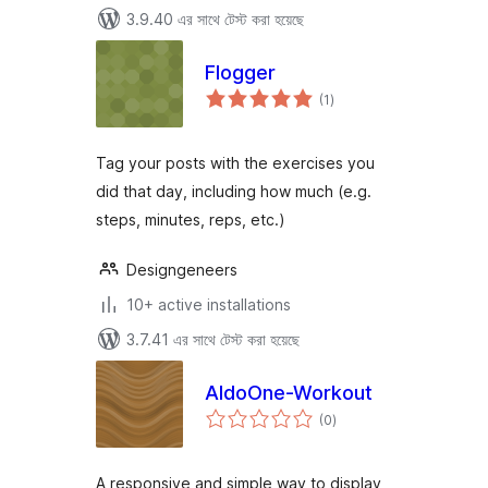
3.9.40 এর সাথে টেস্ট করা হয়েছে
Flogger
total
(1
)
ratings
Tag your posts with the exercises you
did that day, including how much (e.g.
steps, minutes, reps, etc.)
Designgeneers
10+ active installations
3.7.41 এর সাথে টেস্ট করা হয়েছে
AldoOne-Workout
total
(0
)
ratings
A responsive and simple way to display