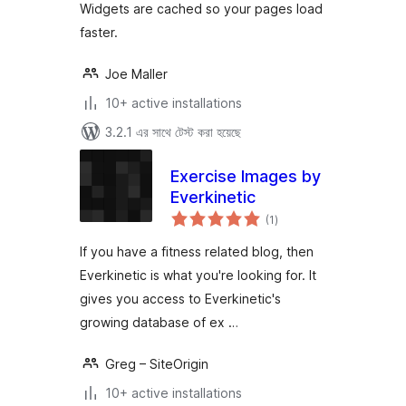
Widgets are cached so your pages load
faster.
Joe Maller
10+ active installations
3.2.1 এর সাথে টেস্ট করা হয়েছে
Exercise Images by
Everkinetic
total
(1
)
ratings
If you have a fitness related blog, then
Everkinetic is what you're looking for. It
gives you access to Everkinetic's
growing database of ex …
Greg – SiteOrigin
10+ active installations