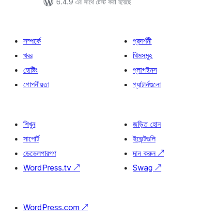
6.4.9 এর সাথে টেস্ট করা হয়েছে
সম্পর্কে
প্রদর্শনী
খবর
থিমসমূহ
হোষ্টিং
প্লাগইনস
গোপনীয়তা
প্যাটার্নগুলো
শিখুন
জড়িত হোন
সাপোর্ট
ইভেন্টগুলি
ডেভেলপারগণ
দান করুন
↗
WordPress.tv
↗
Swag
↗
WordPress.com
↗