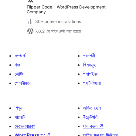
Flipper Code – WordPress Development
Company
30+ active installations
7.0.2 এর সাথে টেস্ট করা হয়েছে
সম্পর্কে
প্রদর্শনী
খবর
থিমসমূহ
হোষ্টিং
প্লাগইনস
গোপনীয়তা
প্যাটার্নগুলো
শিখুন
জড়িত হোন
সাপোর্ট
ইভেন্টগুলি
ডেভেলপারগণ
দান করুন
↗
WordPress.tv
↗
ফাইভ ফর দ্য ফিউচার