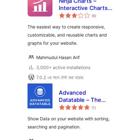
Ninja Charts –
Interactive Charts
total
and Graphs
(6
)
ratings
The easiest way to create responsive,
customizable, and reusable charts and
graphs for your website.
Mahmudul Hasan Arif
3,000+ active installations
7.0.2 এর সাথে টেস্ট করা হয়েছে
Advanced
Datatable – The
total
Ultimate Data Table
(1
)
ratings
Plugin
Show Data on your website with sorting,
searching and pagination.