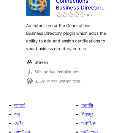
Connections
Business Directory
total
Certifications
(0
)
ratings
An extension for the Connections
Business Directory plugin which adds the
ability to add and assign certifications to
your business directory entries.
Steven
60+ active installations
6.5.9 এর সাথে টেস্ট করা হয়েছে
সম্পর্কে
প্রদর্শনী
খবর
থিমসমূহ
হোষ্টিং
প্লাগইনস
গোপনীয়তা
প্যাটার্নগুলো