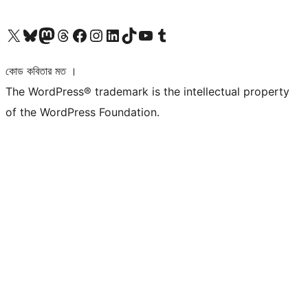
আমাদের X (আগের টুইটার) অ্যাকাউন্টে যান
আমাদের Bluesky অ্যাকাউন্টটি দেখুন
আমাদের মাস্টোডন অ্যাকাউন্টটি দেখুন
আমাদের থ্রেডস অ্যাকাউন্টটি দেখুন
আমাদের ফেসবুক পেজ দেখুন
আমাদের ইন্সটাগ্রাম অ্যাকাউন্ট দেখুন
আমাদের লিঙ্কডইন অ্যাকাউন্টে যান
আমাদের TikTok অ্যাকাউন্টটি দেখুন
আমাদের ইউটিউব চ্যানেলে যান
আমাদের টাম্বলার অ্যাকাউন্ট দেখুন
কোড কবিতার মত ।
The WordPress® trademark is the intellectual property
of the WordPress Foundation.