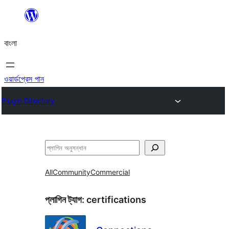
এড়িয়ে
কনটেন্টে
বাংলা
যান
ওয়ার্ডপ্রেস পান
Plugin Directory
অনুসন্ধান
All
Community
Commercial
প্লাগিন ট্যাগ:
certifications