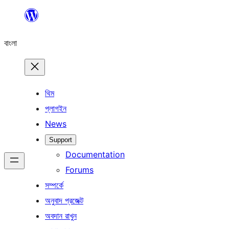
এড়িয়ে
কনটেন্টে
বাংলা
যান
থিম
প্লাগইন
News
Support
Documentation
Forums
সম্পর্কে
অনুবাদ প্রজেক্ট
অবদান রাখুন