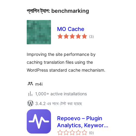
প্লাগিন ট্যাগ:
benchmarking
MO Cache
total
(3
)
ratings
Improving the site performance by
caching translation files using the
WordPress standard cache mechanism.
m4i
1,000+ active installations
3.4.2 এর সাথে টেস্ট করা হয়েছে
Repoevo – Plugin
Analytics, Keyword
total
Tracking &
(0
)
ratings