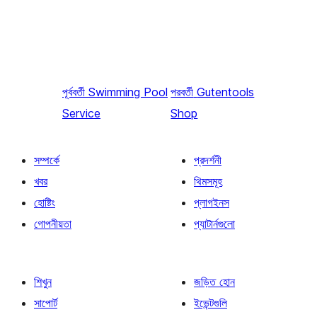
পূর্ববর্তী
Swimming Pool
পরবর্তী
Gutentools
Service
Shop
সম্পর্কে
প্রদর্শনী
খবর
থিমসমূহ
হোষ্টিং
প্লাগইনস
গোপনীয়তা
প্যাটার্নগুলো
শিখুন
জড়িত হোন
সাপোর্ট
ইভেন্টগুলি