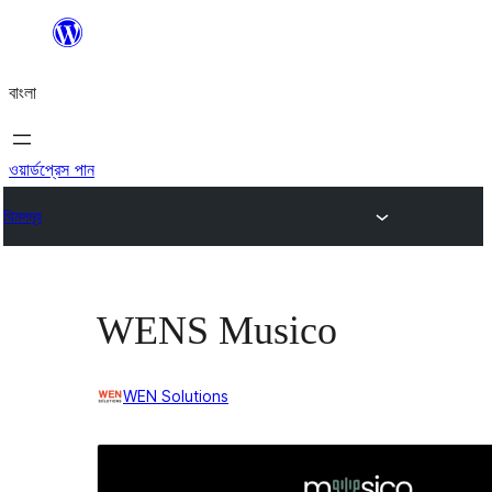
এড়িয়ে
কনটেন্টে
বাংলা
যান
ওয়ার্ডপ্রেস পান
থিমসমূহ
WENS Musico
WEN Solutions