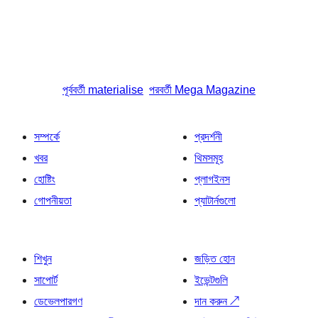
পূর্ববর্তী
materialise
পরবর্তী
Mega Magazine
সম্পর্কে
প্রদর্শনী
খবর
থিমসমূহ
হোষ্টিং
প্লাগইনস
গোপনীয়তা
প্যাটার্নগুলো
শিখুন
জড়িত হোন
সাপোর্ট
ইভেন্টগুলি
ডেভেলপারগণ
দান করুন
↗