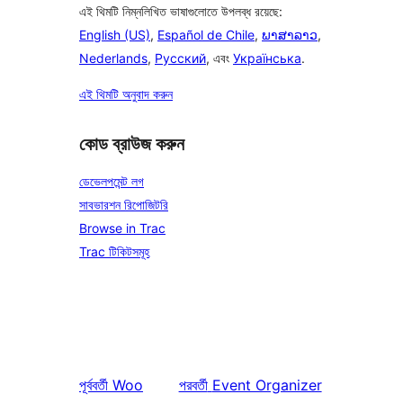
এই থিমটি নিম্নলিখিত ভাষাগুলোতে উপলব্ধ রয়েছে:
English (US)
,
Español de Chile
,
ພາສາລາວ
,
Nederlands
,
Русский
, এবং
Українська
.
এই থিমটি অনুবাদ করুন
কোড ব্রাউজ করুন
ডেভেলপমেন্ট লগ
সাবভারশন রিপোজিটরি
Browse in Trac
Trac টিকিটসমূহ
পূর্ববর্তী
Woo
পরবর্তী
Event Organizer