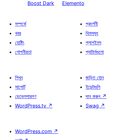
Boost Dark
Elemento
সম্পর্কে
প্রদর্শনী
খবর
থিমসমূহ
হোষ্টিং
প্লাগইনস
গোপনীয়তা
প্যাটার্নগুলো
শিখুন
জড়িত হোন
সাপোর্ট
ইভেন্টগুলি
ডেভেলপারগণ
দান করুন
↗
WordPress.tv
↗
Swag
↗
WordPress.com
↗