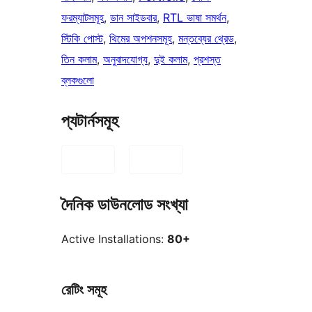
ফরম্যাটসমূহ
, 
ডান সাইডবার
, 
RTL ভাষা সমর্থন
, 
স্টিকি পোস্ট
, 
থিমের অপশনসমূহ
, 
মন্তব্যের থ্রেড
, 
তিন কলাম
, 
অনুবাদযোগ্য
, 
দুই কলাম
, 
প্রশস্ত
ব্লকগুলো
প্যটার্নসমূহ
দৈনিক ডাউনলোড সংখ্যা
Active Installations:
80+
রেটিং সমূহ