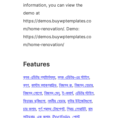
information, you can view the
demo at
https://demos.buywptemplates.co
m/home-renovation/. Demo:
https://demos.buywptemplates.co
m/home-renovation/
Features
ব্লক এডিটর প্যাটার্নসমূহ
, 
ব্লক এডিটর-এর স্টাইল
, 
ব্লগ
, 
কাস্টম ব্যাকগ্রাউন্ড
, 
নিজস্ব রং
, 
নিজস্ব হেডার
, 
নিজস্ব লোগো
, 
নিজস্ব মেনু
, 
ই-কমার্স
, 
এডিটর স্টাইল
, 
ফিচারড ছবিগুলো
, 
নমনীয় হেডার
, 
ফুটার উইজেটগুলো
, 
চার কলাম
, 
পূর্ণ প্রস্থ টেমপ্লেট
, 
গ্রিড লেআউট
, 
বাম
সাইডবার
, 
এক কলাম
, 
Portfolio
, 
পোস্ট