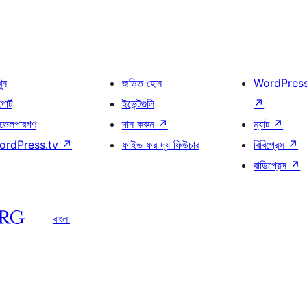
খুন
জড়িত হোন
WordPres
োর্ট
ইভেন্টগুলি
↗
ভেলপারগণ
দান করুন
↗
ম্যাট
↗
ordPress.tv
↗
ফাইভ ফর দ্য ফিউচার
বিবিপ্রেস
↗
বাডিপ্রেস
↗
বাংলা