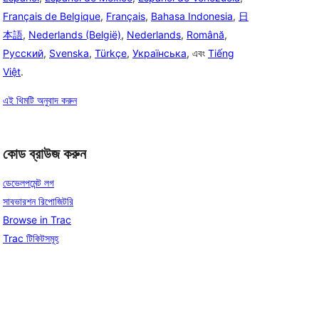
Français de Belgique
,
Français
,
Bahasa Indonesia
,
日
本語
,
Nederlands (België)
,
Nederlands
,
Română
,
Русский
,
Svenska
,
Türkçe
,
Українська
, এবং
Tiếng
Việt
.
এই থিমটি অনুবাদ করুন
কোড ব্রাউজ করুন
ডেভেলপমেন্ট লগ
সাবভারশন রিপোজিটরি
Browse in Trac
Trac টিকিটসমূহ