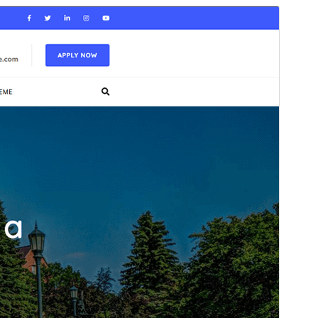
বাণিজ্যিক থিম
This theme is free but offers additional paid
commercial upgrades or support.
সাপোর্ট দেখুন
Preview
Download
This is a child theme of
Education Zone
.
Version
1.0.8
সর্বশেষ হালনাগাদ
নভেম্বর 17, 2025
সক্রিয় ইনস্টলেশনসমূহ
500+
পিএইচপি সংস্করণ
7.4
থিম হোমপেজ