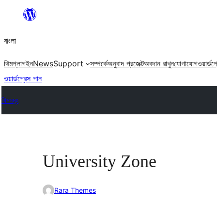
এড়িয়ে
কনটেন্টে
বাংলা
যান
থিম
প্লাগইন
News
Support
সম্পর্কে
অনুবাদ প্রজেক্ট
অবদান রাখুন
যোগাযোগ
ওয়ার্ডপ
ওয়ার্ডপ্রেস পান
থিমসমূহ
University Zone
Rara Themes