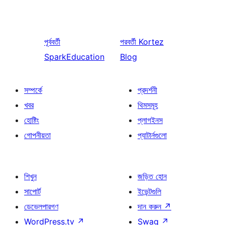
পূর্ববর্তী
পরবর্তী
Kortez
SparkEducation
Blog
সম্পর্কে
প্রদর্শনী
খবর
থিমসমূহ
হোষ্টিং
প্লাগইনস
গোপনীয়তা
প্যাটার্নগুলো
শিখুন
জড়িত হোন
সাপোর্ট
ইভেন্টগুলি
ডেভেলপারগণ
দান করুন
↗
WordPress.tv
↗
Swag
↗