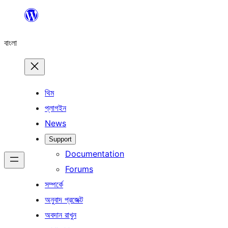
এড়িয়ে
কনটেন্টে
বাংলা
যান
থিম
প্লাগইন
News
Support
Documentation
Forums
সম্পর্কে
অনুবাদ প্রজেক্ট
অবদান রাখুন