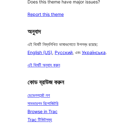
Does this theme have major issues?
Report this theme
অনুবাদ
এই থিমটি নিম্নলিখিত ভাষাগুলোতে উপলব্ধ রয়েছে:
English (US)
,
Русский
, এবং
Українська
.
এই থিমটি অনুবাদ করুন
কোড ব্রাউজ করুন
ডেভেলপমেন্ট লগ
সাবভারশন রিপোজিটরি
Browse in Trac
Trac টিকিটসমূহ