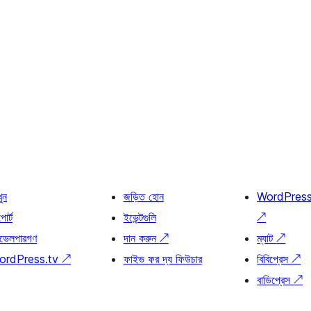
খুন
জড়িত হোন
WordPres
োর্ট
ইভেন্টগুলি
↗
ভেলপারগণ
দান করুন
↗
ম্যাট
↗
ordPress.tv
↗
ফাইভ ফর দ্য ফিউচার
বিবিপ্রেস
↗
বাডিপ্রেস
↗