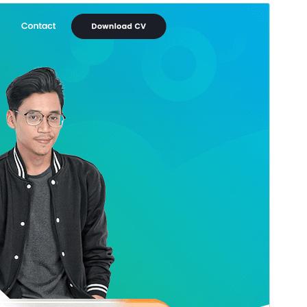
Preview
Download
Version
1.6.0
সর্বশেষ হালনাগাদ
জুলাই 9, 2026
সক্রিয় ইনস্টলেশনসমূহ
60+
ওয়ার্ডপ্রেস সংস্করণ
5.6
পিএইচপি সংস্করণ
7.2
থিম হোমপেজ