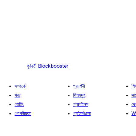
পূর্ববর্তী
Blockbooster
সম্পর্কে
প্রদর্শনী
শি
খবর
থিমসমূহ
সাপ
হোষ্টিং
প্লাগইনস
ডে
গোপনীয়তা
প্যাটার্নগুলো
W