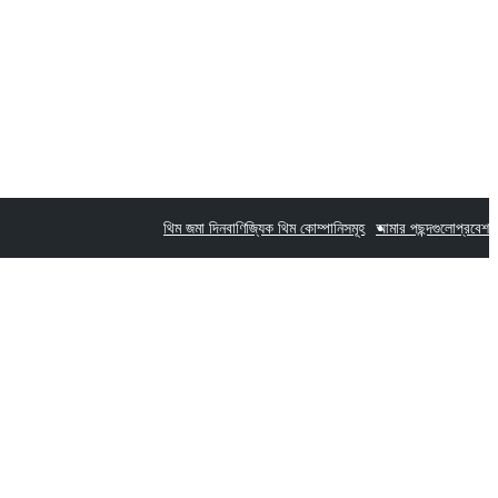
থিম জমা দিন
বাণিজ্যিক থিম কোম্পানিসমূহ
আমার পছন্দগুলো
প্রবেশ