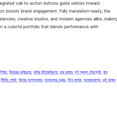
ntegrated call-to-action buttons guide visitors toward
ion boosts brand engagement. Fully translation-ready, the
elancers, creative studios, and modern agencies alike, makin
n a colorful portfolio that blends performance with
 
শিক্ষা
, 
ফিচারড ছবিগুলো
, 
ফুটার উইজেটগুলো
, 
চার কলাম
, 
পূর্ণ প্রস্থ টেমপ্লেট
, 
বাম
 
স্টিকি পোস্ট
, 
থিমের অপশনসমূহ
, 
মন্তব্যের থ্রেড
, 
তিন কলাম
, 
অনুবাদযোগ্য
, 
দুই কলাম