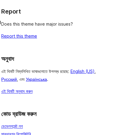
Report
g
Does this theme have major issues?
Report this theme
অনুবাদ
এই থিমটি নিম্নলিখিত ভাষাগুলোতে উপলব্ধ রয়েছে:
English (US)
,
Русский
, এবং
Українська
.
এই থিমটি অনুবাদ করুন
কোড ব্রাউজ করুন
ডেভেলপমেন্ট লগ
সাবভারশন রিপোজিটরি