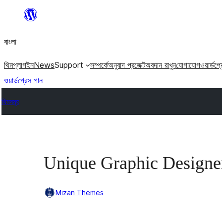
এড়িয়ে
কনটেন্টে
বাংলা
যান
থিম
প্লাগইন
News
Support
সম্পর্কে
অনুবাদ প্রজেক্ট
অবদান রাখুন
যোগাযোগ
ওয়ার্ডপ্
ওয়ার্ডপ্রেস পান
থিমসমূহ
Unique Graphic Designe
Mizan Themes