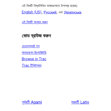
এই থিমটি নিম্নলিখিত ভাষাগুলোতে উপলব্ধ রয়েছে:
English (US)
,
Русский
, এবং
Українська
.
এই থিমটি অনুবাদ করুন
কোড ব্রাউজ করুন
ডেভেলপমেন্ট লগ
সাবভারশন রিপোজিটরি
Browse in Trac
Trac টিকিটসমূহ
পূর্ববর্তী
Agami
পরবর্তী
Lativ