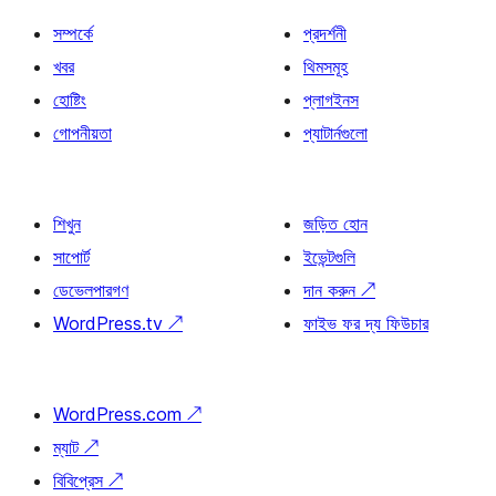
সম্পর্কে
প্রদর্শনী
খবর
থিমসমূহ
হোষ্টিং
প্লাগইনস
গোপনীয়তা
প্যাটার্নগুলো
শিখুন
জড়িত হোন
সাপোর্ট
ইভেন্টগুলি
ডেভেলপারগণ
দান করুন
↗
WordPress.tv
↗
ফাইভ ফর দ্য ফিউচার
WordPress.com
↗
ম্যাট
↗
বিবিপ্রেস
↗