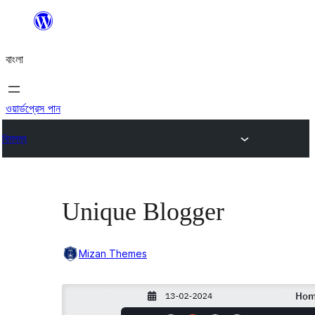
এড়িয়ে
কনটেন্টে
বাংলা
যান
ওয়ার্ডপ্রেস পান
থিমসমূহ
Unique Blogger
Mizan Themes