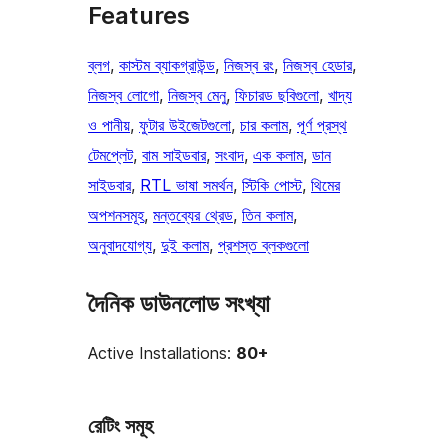
Features
ব্লগ
, 
কাস্টম ব্যাকগ্রাউন্ড
, 
নিজস্ব রং
, 
নিজস্ব হেডার
, 
নিজস্ব লোগো
, 
নিজস্ব মেনু
, 
ফিচারড ছবিগুলো
, 
খাদ্য
ও পানীয়
, 
ফুটার উইজেটগুলো
, 
চার কলাম
, 
পূর্ণ প্রস্থ
টেমপ্লেট
, 
বাম সাইডবার
, 
সংবাদ
, 
এক কলাম
, 
ডান
সাইডবার
, 
RTL ভাষা সমর্থন
, 
স্টিকি পোস্ট
, 
থিমের
অপশনসমূহ
, 
মন্তব্যের থ্রেড
, 
তিন কলাম
, 
অনুবাদযোগ্য
, 
দুই কলাম
, 
প্রশস্ত ব্লকগুলো
দৈনিক ডাউনলোড সংখ্যা
Active Installations:
80+
রেটিং সমূহ