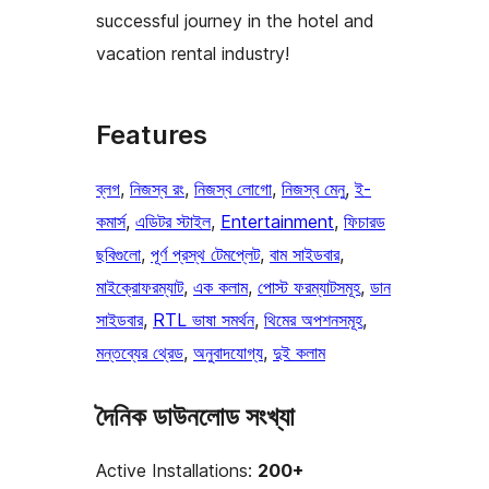
successful journey in the hotel and
vacation rental industry!
Features
ব্লগ
, 
নিজস্ব রং
, 
নিজস্ব লোগো
, 
নিজস্ব মেনু
, 
ই-
কমার্স
, 
এডিটর স্টাইল
, 
Entertainment
, 
ফিচারড
ছবিগুলো
, 
পূর্ণ প্রস্থ টেমপ্লেট
, 
বাম সাইডবার
, 
মাইক্রোফরম্যাট
, 
এক কলাম
, 
পোস্ট ফরম্যাটসমূহ
, 
ডান
সাইডবার
, 
RTL ভাষা সমর্থন
, 
থিমের অপশনসমূহ
, 
মন্তব্যের থ্রেড
, 
অনুবাদযোগ্য
, 
দুই কলাম
দৈনিক ডাউনলোড সংখ্যা
Active Installations:
200+