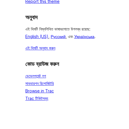
Report this theme
অনুবাদ
এই থিমটি নিম্নলিখিত ভাষাগুলোতে উপলব্ধ রয়েছে:
English (US)
,
Русский
, এবং
Українська
.
এই থিমটি অনুবাদ করুন
কোড ব্রাউজ করুন
ডেভেলপমেন্ট লগ
সাবভারশন রিপোজিটরি
Browse in Trac
Trac টিকিটসমূহ