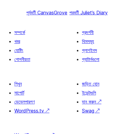
পূর্ববর্তী
CanvasGrove
পরবর্তী
Juliet’s Diary
সম্পর্কে
প্রদর্শনী
খবর
থিমসমূহ
হোষ্টিং
প্লাগইনস
গোপনীয়তা
প্যাটার্নগুলো
শিখুন
জড়িত হোন
সাপোর্ট
ইভেন্টগুলি
ডেভেলপারগণ
দান করুন
↗
WordPress.tv
↗
Swag
↗