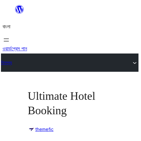
এড়িয়ে
কনটেন্টে
বাংলা
যান
ওয়ার্ডপ্রেস পান
থিমসমূহ
Ultimate Hotel
Booking
themefic