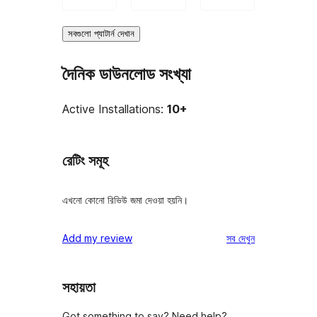
সবগুলো প্যাটার্ন দেখান
দৈনিক ডাউনলোড সংখ্যা
Active Installations:
10+
রেটিং সমূহ
এখনো কোনো রিভিউ জমা দেওয়া হয়নি।
রিভিউ
Add my review
সব
দেখুন
সহায়তা
Got something to say? Need help?