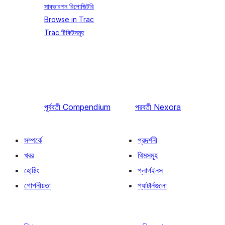
সাবভারশন রিপোজিটরি
Browse in Trac
Trac টিকিটসমূহ
পূর্ববর্তী
Compendium
পরবর্তী
Nexora
সম্পর্কে
প্রদর্শনী
খবর
থিমসমূহ
হোষ্টিং
প্লাগইনস
গোপনীয়তা
প্যাটার্নগুলো