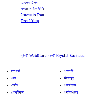
ডেভেলপমেন্ট লগ
সাবভারশন রিপোজিটরি
Browse in Trac
Trac টিকিটসমূহ
পূর্ববর্তী
WebStore
পরবর্তী
Krystal Business
সম্পর্কে
প্রদর্শনী
খবর
থিমসমূহ
হোষ্টিং
প্লাগইনস
গোপনীয়তা
প্যাটার্নগুলো