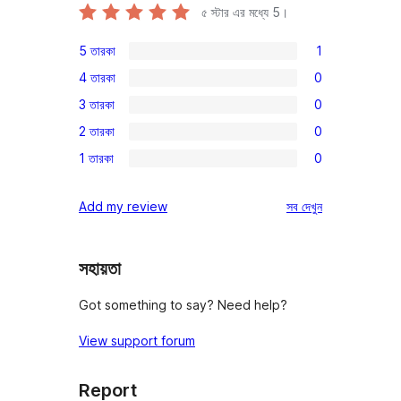
৫ স্টার এর মধ্যে
5
।
5 তারকা
1
1টি
4 তারকা
0
5-
0টি
3 তারকা
0
স্টার
4-
0টি
রিভিউ
2 তারকা
0
স্টার
3-
0টি
রিভিউ
1 তারকা
0
স্টার
2-
0টি
রিভিউ
স্টার
1-
রিভিউ
Add my review
সব
দেখুন
রিভিউ
স্টার
রিভিউ
সহায়তা
Got something to say? Need help?
View support forum
Report