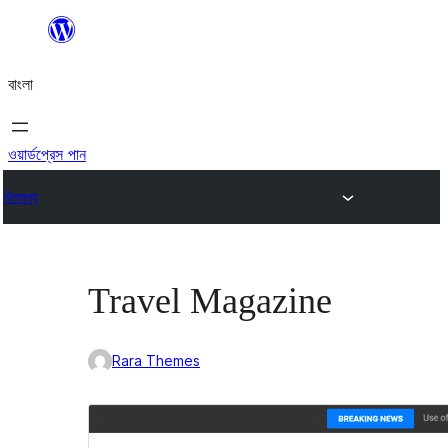
এড়িয়ে
কনটেন্টে
বাংলা
যান
ওয়ার্ডপ্রেস পান
থিমসমূহ
Travel Magazine
Rara Themes