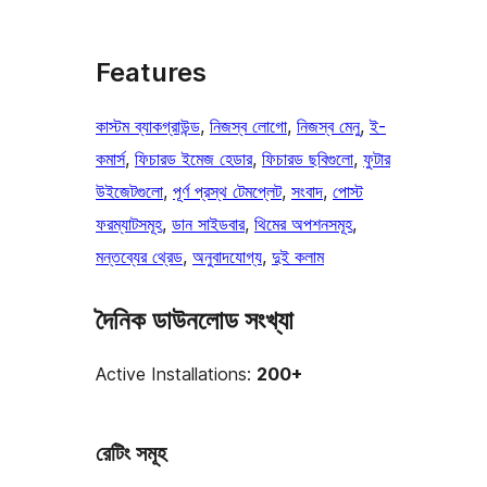
Features
কাস্টম ব্যাকগ্রাউন্ড
, 
নিজস্ব লোগো
, 
নিজস্ব মেনু
, 
ই-
কমার্স
, 
ফিচারড ইমেজ হেডার
, 
ফিচারড ছবিগুলো
, 
ফুটার
উইজেটগুলো
, 
পূর্ণ প্রস্থ টেমপ্লেট
, 
সংবাদ
, 
পোস্ট
ফরম্যাটসমূহ
, 
ডান সাইডবার
, 
থিমের অপশনসমূহ
, 
মন্তব্যের থ্রেড
, 
অনুবাদযোগ্য
, 
দুই কলাম
দৈনিক ডাউনলোড সংখ্যা
Active Installations:
200+
রেটিং সমূহ