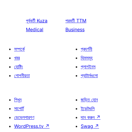
পূর্ববর্তী
Kuza
পরবর্তী
TTM
Medical
Business
সম্পর্কে
প্রদর্শনী
খবর
থিমসমূহ
হোষ্টিং
প্লাগইনস
গোপনীয়তা
প্যাটার্নগুলো
শিখুন
জড়িত হোন
সাপোর্ট
ইভেন্টগুলি
ডেভেলপারগণ
দান করুন
↗
WordPress.tv
↗
Swag
↗