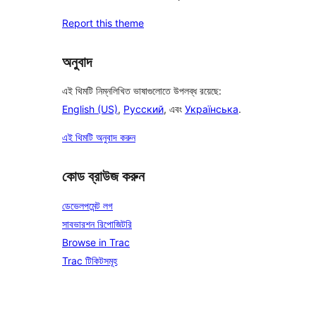
Report this theme
অনুবাদ
এই থিমটি নিম্নলিখিত ভাষাগুলোতে উপলব্ধ রয়েছে:
English (US)
,
Русский
, এবং
Українська
.
এই থিমটি অনুবাদ করুন
কোড ব্রাউজ করুন
ডেভেলপমেন্ট লগ
সাবভারশন রিপোজিটরি
Browse in Trac
Trac টিকিটসমূহ