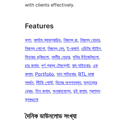
with clients effectively.
Features
ব্লগ
, 
কাস্টম ব্যাকগ্রাউন্ড
, 
নিজস্ব রং
, 
নিজস্ব হেডার
, 
নিজস্ব লোগো
, 
নিজস্ব মেনু
, 
ই-কমার্স
, 
এডিটর স্টাইল
, 
ফিচারড ছবিগুলো
, 
নমনীয় হেডার
, 
ফুটার উইজেটগুলো
, 
চার কলাম
, 
পূর্ণ প্রস্থ টেমপ্লেট
, 
বাম সাইডবার
, 
এক
কলাম
, 
Portfolio
, 
ডান সাইডবার
, 
RTL ভাষা
সমর্থন
, 
স্টিকি পোস্ট
, 
থিমের অপশনসমূহ
, 
মন্তব্যের
থ্রেড
, 
তিন কলাম
, 
অনুবাদযোগ্য
, 
দুই কলাম
, 
প্রশস্ত
ব্লকগুলো
দৈনিক ডাউনলোড সংখ্যা