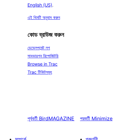
English (US)
.
এই থিমটি অনুবাদ করুন
কোড ব্রাউজ করুন
ডেভেলপমেন্ট লগ
সাবভারশন রিপোজিটরি
Browse in Trac
Trac টিকিটসমূহ
পূর্ববর্তী
BirdMAGAZINE
পরবর্তী
Minimize
সম্পর্কে
প্রদর্শনী