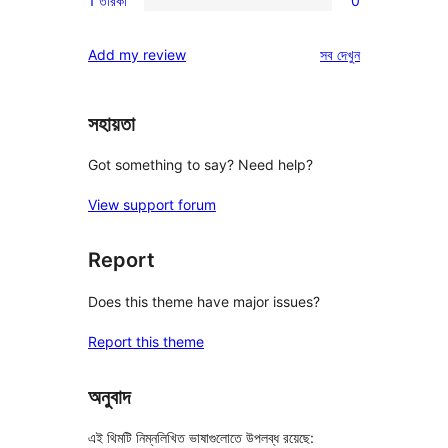
1 তারকা
0
স্টার
2-
0টি
রিভিউ
স্টার
1-
রিভিউ
Add my review
সব
দেখুন
রিভিউ
স্টার
রিভিউ
সহায়তা
Got something to say? Need help?
View support forum
Report
Does this theme have major issues?
Report this theme
অনুবাদ
এই থিমটি নিম্নলিখিত ভাষাগুলোতে উপলব্ধ রয়েছে: