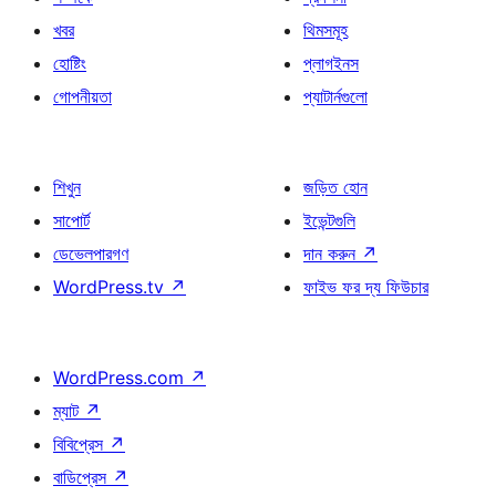
খবর
থিমসমূহ
হোষ্টিং
প্লাগইনস
গোপনীয়তা
প্যাটার্নগুলো
শিখুন
জড়িত হোন
সাপোর্ট
ইভেন্টগুলি
ডেভেলপারগণ
দান করুন
↗
WordPress.tv
↗
ফাইভ ফর দ্য ফিউচার
WordPress.com
↗
ম্যাট
↗
বিবিপ্রেস
↗
বাডিপ্রেস
↗