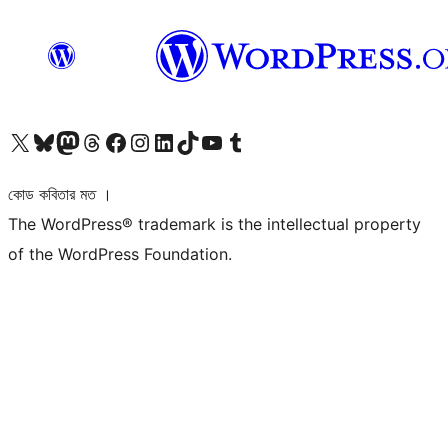
আমাদের X (আগের টুইটার) অ্যাকাউন্টে যান
আমাদের Bluesky অ্যাকাউন্টটি দেখুন
আমাদের মাস্টোডন অ্যাকাউন্টটি দেখুন
আমাদের থ্রেডস অ্যাকাউন্টটি দেখুন
আমাদের ফেসবুক পেজ দেখুন
আমাদের ইন্সটাগ্রাম অ্যাকাউন্ট দেখুন
আমাদের লিঙ্কডইন অ্যাকাউন্টে যান
আমাদের TikTok অ্যাকাউন্টটি দেখুন
আমাদের ইউটিউব চ্যানেলে যান
আমাদের টাম্বলার অ্যাকাউন্ট দেখুন
কোড কবিতার মত ।
The WordPress® trademark is the intellectual property
of the WordPress Foundation.