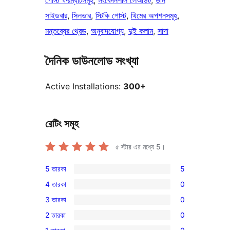
পোস্ট ফরম্যাটসমূহ
, 
সংবেদনশীল লেআউট
, 
ডান
সাইডবার
, 
সিলভার
, 
স্টিকি পোস্ট
, 
থিমের অপশনসমূহ
, 
মন্তব্যের থ্রেড
, 
অনুবাদযোগ্য
, 
দুই কলাম
, 
সাদা
দৈনিক ডাউনলোড সংখ্যা
Active Installations:
300+
রেটিং সমূহ
৫ স্টার এর মধ্যে
5
।
5 তারকা
5
5টি
4 তারকা
0
5-
0টি
3 তারকা
0
স্টার
4-
0টি
রিভিউ
2 তারকা
0
স্টার
3-
0টি
রিভিউ