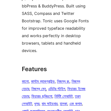
bbPress & BuddyPress. Built using
SASS, Compass and Twitter
Bootstrap. Tonic uses Google Fonts
for improved typeface readability
and works perfectly in desktop
browsers, tablets and handheld
devices.
Features
কালো
, 
কাস্টম ব্যাকগ্রাউন্ড
, 
নিজস্ব রং
, 
নিজস্ব
হেডার
, 
নিজস্ব মেনু
, 
এডিটর স্টাইল
, 
ফিচারড ইমেজ
হেডার
, 
ফিচারড ছবিগুলো
, 
নির্দিষ্ট লেআউট
, 
তরল
লেআউট
, 
ধূসর
, 
বাম সাইডবার
, 
হালকা
, 
এক কলাম
, 