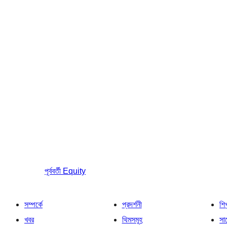
পূর্ববর্তী
Equity
সম্পর্কে
প্রদর্শনী
শি
খবর
থিমসমূহ
সাপ