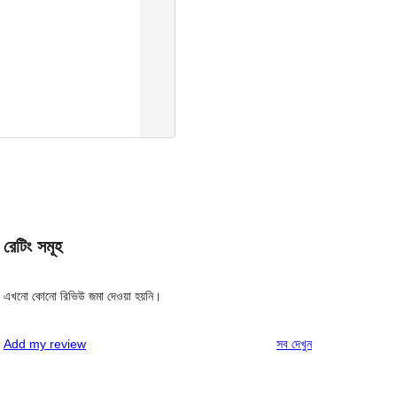
রেটিং সমূহ
এখনো কোনো রিভিউ জমা দেওয়া হয়নি।
রিভিউ
Add my review
সব
দেখুন