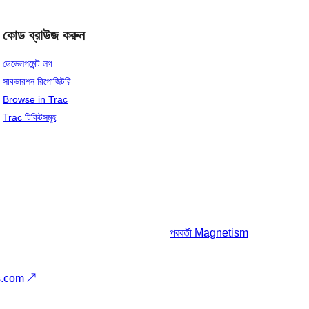
কোড ব্রাউজ করুন
ডেভেলপমেন্ট লগ
সাবভারশন রিপোজিটরি
Browse in Trac
Trac টিকিটসমূহ
পরবর্তী
Magnetism
s.com
↗