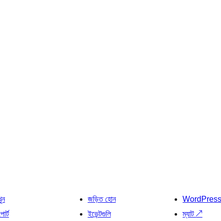
খুন
জড়িত হোন
WordPres
োর্ট
ইভেন্টগুলি
ম্যাট
↗