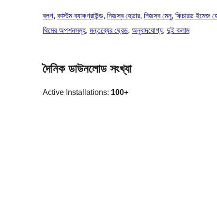
ব্লগ
, 
কাস্টম ব্যাকগ্রাউন্ড
, 
নিজস্ব হেডার
, 
নিজস্ব মেনু
, 
ফিচারড ইমেজ হ
থিমের অপশনসমূহ
, 
মন্তব্যের থ্রেড
, 
অনুবাদযোগ্য
, 
দুই কলাম
দৈনিক ডাউনলোড সংখ্যা
Active Installations:
100+