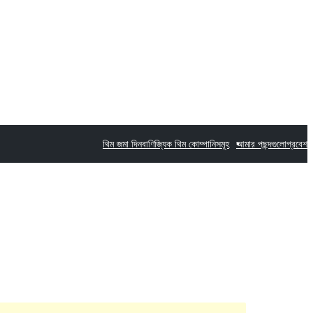
থিম জমা দিন
বাণিজ্যিক থিম কোম্পানিসমূহ
আমার পছন্দগুলো
প্রবেশ