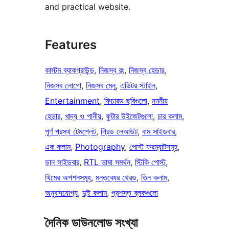
and practical website.
Features
কাস্টম ব্যাকগ্রাউন্ড
, 
নিজস্ব রং
, 
নিজস্ব হেডার
, 
নিজস্ব লোগো
, 
নিজস্ব মেনু
, 
এডিটর স্টাইল
, 
Entertainment
, 
ফিচারড ছবিগুলো
, 
নমনীয়
হেডার
, 
খাদ্য ও পানীয়
, 
ফুটার উইজেটগুলো
, 
চার কলাম
, 
পূর্ণ প্রস্থ টেমপ্লেট
, 
গ্রিড লেআউট
, 
বাম সাইডবার
, 
এক কলাম
, 
Photography
, 
পোস্ট ফরম্যাটসমূহ
, 
ডান সাইডবার
, 
RTL ভাষা সমর্থন
, 
স্টিকি পোস্ট
, 
থিমের অপশনসমূহ
, 
মন্তব্যের থ্রেড
, 
তিন কলাম
, 
অনুবাদযোগ্য
, 
দুই কলাম
, 
প্রশস্ত ব্লকগুলো
দৈনিক ডাউনলোড সংখ্যা