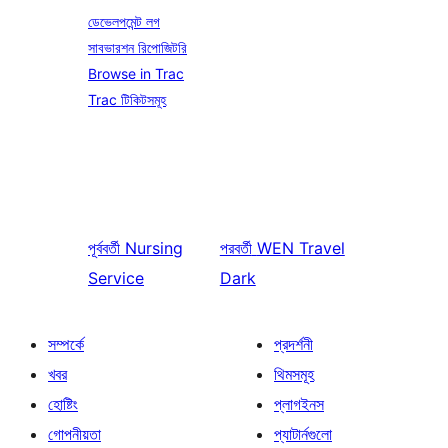
ডেভেলপমেন্ট লগ
সাবভারশন রিপোজিটরি
Browse in Trac
Trac টিকিটসমূহ
পূর্ববর্তী
Nursing
পরবর্তী
WEN Travel
Service
Dark
সম্পর্কে
প্রদর্শনী
খবর
থিমসমূহ
হোষ্টিং
প্লাগইনস
গোপনীয়তা
প্যাটার্নগুলো