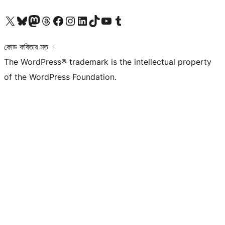
আমাদের X (আগের টুইটার) অ্যাকাউন্টে যান
আমাদের Bluesky অ্যাকাউন্টটি দেখুন
আমাদের মাস্টোডন অ্যাকাউন্টটি দেখুন
আমাদের থ্রেডস অ্যাকাউন্টটি দেখুন
আমাদের ফেসবুক পেজ দেখুন
আমাদের ইন্সটাগ্রাম অ্যাকাউন্ট দেখুন
আমাদের লিঙ্কডইন অ্যাকাউন্টে যান
আমাদের TikTok অ্যাকাউন্টটি দেখুন
আমাদের ইউটিউব চ্যানেলে যান
আমাদের টাম্বলার অ্যাকাউন্ট দেখুন
কোড কবিতার মত ।
The WordPress® trademark is the intellectual property
of the WordPress Foundation.