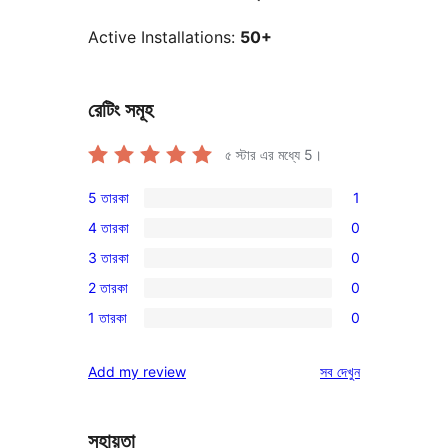
Active Installations:
50+
রেটিং সমূহ
৫ স্টার এর মধ্যে
5
।
5 তারকা
1
1টি
4 তারকা
0
5-
0টি
3 তারকা
0
স্টার
4-
0টি
রিভিউ
2 তারকা
0
স্টার
3-
0টি
রিভিউ
1 তারকা
0
স্টার
2-
0টি
রিভিউ
স্টার
1-
রিভিউ
Add my review
সব
দেখুন
রিভিউ
স্টার
রিভিউ
সহায়তা