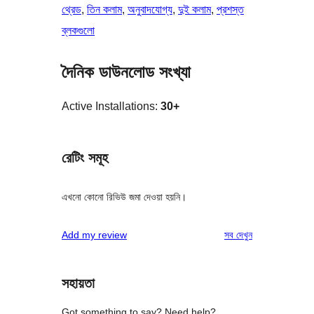
থ্রেড
, 
তিন কলাম
, 
অনুবাদযোগ্য
, 
দুই কলাম
, 
প্রশস্ত
ব্লকগুলো
দৈনিক ডাউনলোড সংখ্যা
Active Installations:
30+
রেটিং সমূহ
এখনো কোনো রিভিউ জমা দেওয়া হয়নি।
রিভিউ
Add my review
সব
দেখুন
সহায়তা
Got something to say? Need help?