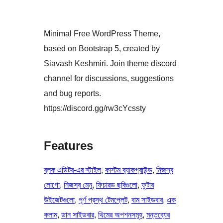
Minimal Free WordPress Theme,
based on Bootstrap 5, created by
Siavash Keshmiri. Join theme discord
channel for discussions, suggestions
and bug reports.
https://discord.gg/rw3cYcssty
Features
ব্লক এডিটর-এর স্টাইল
, 
কাস্টম ব্যাকগ্রাউন্ড
, 
নিজস্ব
লোগো
, 
নিজস্ব মেনু
, 
ফিচারড ছবিগুলো
, 
ফুটার
উইজেটগুলো
, 
পূর্ণ প্রস্থ টেমপ্লেট
, 
বাম সাইডবার
, 
এক
কলাম
, 
ডান সাইডবার
, 
থিমের অপশনসমূহ
, 
মন্তব্যের