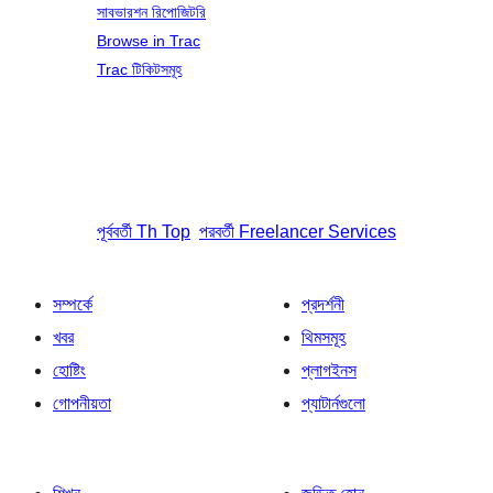
সাবভারশন রিপোজিটরি
Browse in Trac
Trac টিকিটসমূহ
পূর্ববর্তী
Th Top
পরবর্তী
Freelancer Services
সম্পর্কে
প্রদর্শনী
খবর
থিমসমূহ
হোষ্টিং
প্লাগইনস
গোপনীয়তা
প্যাটার্নগুলো